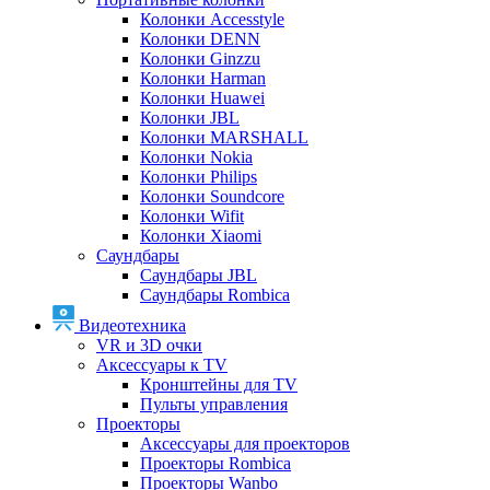
Колонки Accesstyle
Колонки DENN
Колонки Ginzzu
Колонки Harman
Колонки Huawei
Колонки JBL
Колонки MARSHALL
Колонки Nokia
Колонки Philips
Колонки Soundcore
Колонки Wifit
Колонки Xiaomi
Саундбары
Саундбары JBL
Саундбары Rombica
Видеотехника
VR и 3D очки
Аксессуары к TV
Кронштейны для TV
Пульты управления
Проекторы
Аксессуары для проекторов
Проекторы Rombica
Проекторы Wanbo