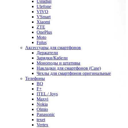
Umidigi
Ulefone
VIVO
VSmart
Xiaomi
ZTE
OnePlus
Moto
Fplus
Аксессуары для смартфонов
Держатели
Зарядки/Кабели
Моноподы и штативы
Накладки для смартфонов (Case)
Чехлы для смартфонов оригинальные
Телефоны
BQ
F+
ITEL / Joys
Maxvi
Nokia
Olmio
Panasonic
texet
Vertex