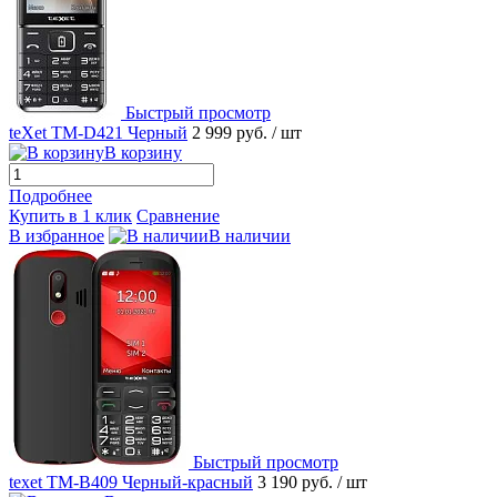
Быстрый просмотр
teXet TM-D421 Черный
2 999 руб.
/ шт
В корзину
Подробнее
Купить в 1 клик
Сравнение
В избранное
В наличии
Быстрый просмотр
texet TM-B409 Черный-красный
3 190 руб.
/ шт