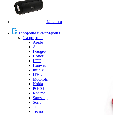
Колонки
Телефоны и смартфоны
Смартфоны
Apple
Asus
Doogee
Honor
HTC
Huawei
Infinix
ITEL
Motorola
Nokia
POCO
Realme
Samsung
Sony
TCL
Tecno