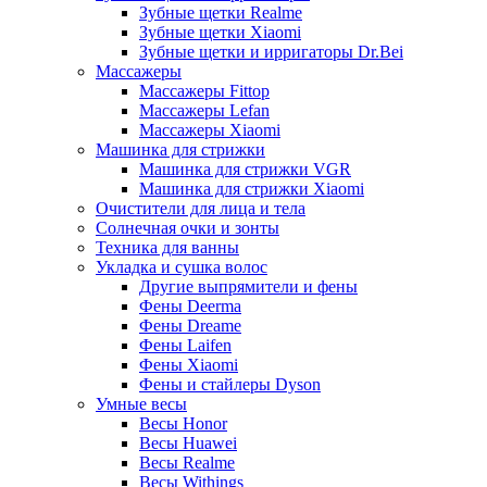
Зубные щетки Realme
Зубные щетки Xiaomi
Зубные щетки и ирригаторы Dr.Bei
Массажеры
Массажеры Fittop
Массажеры Lefan
Массажеры Xiaomi
Машинка для стрижки
Машинка для стрижки VGR
Машинка для стрижки Xiaomi
Очистители для лица и тела
Солнечная очки и зонты
Техника для ванны
Укладка и сушка волос
Другие выпрямители и фены
Фены Deerma
Фены Dreame
Фены Laifen
Фены Xiaomi
Фены и стайлеры Dyson
Умные весы
Весы Honor
Весы Huawei
Весы Realme
Весы Withings