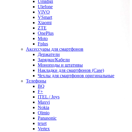
Umidigi
Ulefone
VIVO
VSmart
Xiaomi
ZTE
OnePlus
Moto
Fplus
Аксессуары для смартфонов
Держатели
Зарядки/Кабели
Моноподы и штативы
Накладки для смартфонов (Case)
Чехлы для смартфонов оригинальные
Телефоны
BQ
F+
ITEL / Joys
Maxvi
Nokia
Olmio
Panasonic
texet
Vertex