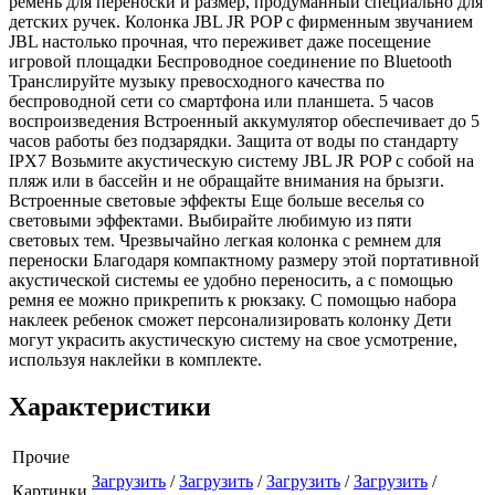
ремень для переноски и размер, продуманный специально для
детских ручек. Колонка JBL JR POP с фирменным звучанием
JBL настолько прочная, что переживет даже посещение
игровой площадки Беспроводное соединение по Bluetooth
Транслируйте музыку превосходного качества по
беспроводной сети со смартфона или планшета. 5 часов
воспроизведения Встроенный аккумулятор обеспечивает до 5
часов работы без подзарядки. Защита от воды по стандарту
IPX7 Возьмите акустическую систему JBL JR POP с собой на
пляж или в бассейн и не обращайте внимания на брызги.
Встроенные световые эффекты Еще больше веселья со
световыми эффектами. Выбирайте любимую из пяти
световых тем. Чрезвычайно легкая колонка с ремнем для
переноски Благодаря компактному размеру этой портативной
акустической системы ее удобно переносить, а с помощью
ремня ее можно прикрепить к рюкзаку. С помощью набора
наклеек ребенок сможет персонализировать колонку Дети
могут украсить акустическую систему на свое усмотрение,
используя наклейки в комплекте.
Характеристики
Прочие
Загрузить
/
Загрузить
/
Загрузить
/
Загрузить
/
Картинки