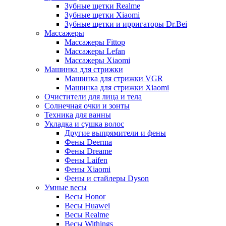
Зубные щетки Realme
Зубные щетки Xiaomi
Зубные щетки и ирригаторы Dr.Bei
Массажеры
Массажеры Fittop
Массажеры Lefan
Массажеры Xiaomi
Машинка для стрижки
Машинка для стрижки VGR
Машинка для стрижки Xiaomi
Очистители для лица и тела
Солнечная очки и зонты
Техника для ванны
Укладка и сушка волос
Другие выпрямители и фены
Фены Deerma
Фены Dreame
Фены Laifen
Фены Xiaomi
Фены и стайлеры Dyson
Умные весы
Весы Honor
Весы Huawei
Весы Realme
Весы Withings