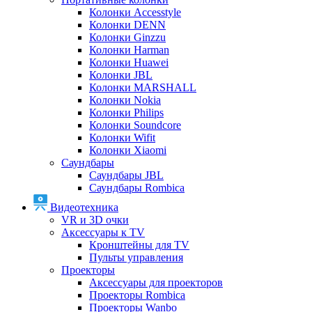
Колонки Accesstyle
Колонки DENN
Колонки Ginzzu
Колонки Harman
Колонки Huawei
Колонки JBL
Колонки MARSHALL
Колонки Nokia
Колонки Philips
Колонки Soundcore
Колонки Wifit
Колонки Xiaomi
Саундбары
Саундбары JBL
Саундбары Rombica
Видеотехника
VR и 3D очки
Аксессуары к TV
Кронштейны для TV
Пульты управления
Проекторы
Аксессуары для проекторов
Проекторы Rombica
Проекторы Wanbo