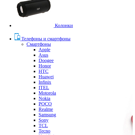
Колонки
Телефоны и смартфоны
Смартфоны
Apple
Asus
Doogee
Honor
HTC
Huawei
Infinix
ITEL
Motorola
Nokia
POCO
Realme
Samsung
Sony
TCL
Tecno