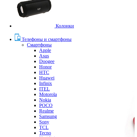
Колонки
Телефоны и смартфоны
Смартфоны
Apple
Asus
Doogee
Honor
HTC
Huawei
Infinix
ITEL
Motorola
Nokia
POCO
Realme
Samsung
Sony
TCL
Tecno