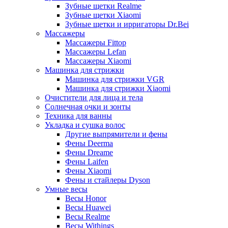
Зубные щетки Realme
Зубные щетки Xiaomi
Зубные щетки и ирригаторы Dr.Bei
Массажеры
Массажеры Fittop
Массажеры Lefan
Массажеры Xiaomi
Машинка для стрижки
Машинка для стрижки VGR
Машинка для стрижки Xiaomi
Очистители для лица и тела
Солнечная очки и зонты
Техника для ванны
Укладка и сушка волос
Другие выпрямители и фены
Фены Deerma
Фены Dreame
Фены Laifen
Фены Xiaomi
Фены и стайлеры Dyson
Умные весы
Весы Honor
Весы Huawei
Весы Realme
Весы Withings