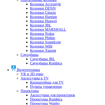
Колонки Accesstyle
Колонки DENN
Колонки Ginzzu
Колонки Harman
Колонки Huawei
Колонки JBL
Колонки MARSHALL
Колонки Nokia
Колонки Philips
Колонки Soundcore
Колонки Wifit
Колонки Xiaomi
Саундбары
Саундбары JBL
Саундбары Rombica
Видеотехника
VR и 3D очки
Аксессуары к TV
Кронштейны для TV
Пульты управления
Проекторы
Аксессуары для проекторов
Проекторы Rombica
Проекторы Wanbo