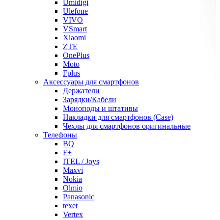
Umidigi
Ulefone
VIVO
VSmart
Xiaomi
ZTE
OnePlus
Moto
Fplus
Аксессуары для смартфонов
Держатели
Зарядки/Кабели
Моноподы и штативы
Накладки для смартфонов (Case)
Чехлы для смартфонов оригинальные
Телефоны
BQ
F+
ITEL / Joys
Maxvi
Nokia
Olmio
Panasonic
texet
Vertex