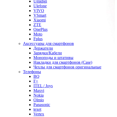
Umidigi
Ulefone
VIVO
VSmart
Xiaomi
ZTE
OnePlus
Moto
Fplus
Аксессуары для смартфонов
Держатели
Зарядки/Кабели
Моноподы и штативы
Накладки для смартфонов (Case)
Чехлы для смартфонов оригинальные
Телефоны
BQ
F+
ITEL / Joys
Maxvi
Nokia
Olmio
Panasonic
texet
Vertex