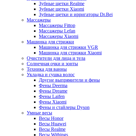
Зубные щетки Realme
Зубные щетки Xiaomi
Зубные щетки и ирригаторы Dr.Bei
Массажеры
Массажеры Fittop
Массажеры Lefan
Массажеры Xiaomi
Машинка для стрижки
Машинка для стрижки VGR
Машинка для стрижки Xiaomi
Очистители для лица и тела
Солнечная очки и зонты
Техника для ванны
Укладка и сушка волос
Другие выпрямители и фены
Фены Deerma
Фены Dreame
Фены Laifen
Фены Xiaomi
Фены и стайлеры Dyson
Умные весы
Весы Honor
Весы Huawei
Весы Realme
Весы Withings