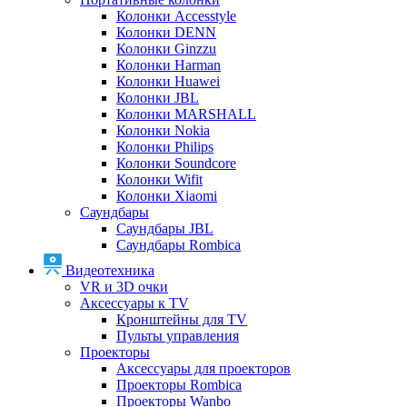
Колонки Accesstyle
Колонки DENN
Колонки Ginzzu
Колонки Harman
Колонки Huawei
Колонки JBL
Колонки MARSHALL
Колонки Nokia
Колонки Philips
Колонки Soundcore
Колонки Wifit
Колонки Xiaomi
Саундбары
Саундбары JBL
Саундбары Rombica
Видеотехника
VR и 3D очки
Аксессуары к TV
Кронштейны для TV
Пульты управления
Проекторы
Аксессуары для проекторов
Проекторы Rombica
Проекторы Wanbo