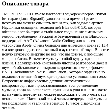
Описание товара
1MORE ESS3001T умело настроены звукорежиссером Лукой
Бигнарди (Luca Bignardi), удостоенным премии Грэмми,
поэтому вы можете слышать песни так, как задумал артист.
Наушники оснащены технологией Bluetooth® 5.0, которая
обеспечивает быстрое и стабильное соединение с меньшим
энергопотреблением. Раскройте безупречный звук Bluetooth с
поддержкой AAC (Advanced Audio Coding) для вашего
устройства Apple. Очень большой динамический драйвер 13,4
мм воспроизводит естественный и аутентичный звук. Внесите
новую звуковую энергию во все, что вы хотите, с помощью
мощных басов. Возьмите музыку с собой куда угодно по
жизни. Наслаждайтесь кристально чистым разговором даже в
шумной обстановке с четырьмя встроенными микрофонами
ENC (Environmental Noise Cancellation), которые эффективно
подавляют внешний шум, одновременно усиливая ваш голос.
Встроенные инфракрасные датчики автоматически
воспроизводят или приостанавливают воспроизведение
музыки, когда вы вставляете наушники в уши или вынимаете
их из ушей, поэтому вы можете продолжить с того места, где
остановились. Наслаждайтесь 4 часами непрерывной музыки
без подзарядки и увеличьте время до 18 часов с зарядным
чехлом.