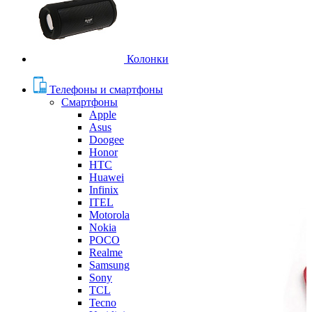
Колонки
Телефоны и смартфоны
Смартфоны
Apple
Asus
Doogee
Honor
HTC
Huawei
Infinix
ITEL
Motorola
Nokia
POCO
Realme
Samsung
Sony
TCL
Tecno