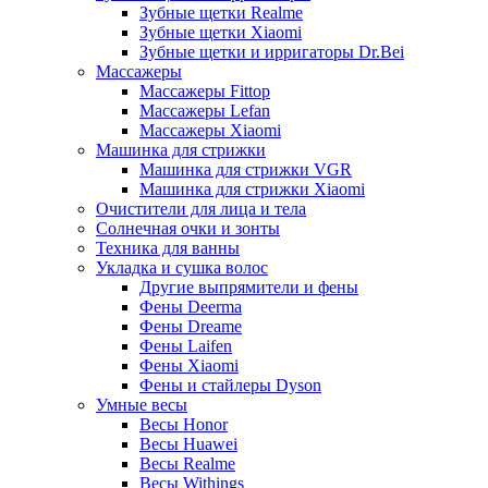
Зубные щетки Realme
Зубные щетки Xiaomi
Зубные щетки и ирригаторы Dr.Bei
Массажеры
Массажеры Fittop
Массажеры Lefan
Массажеры Xiaomi
Машинка для стрижки
Машинка для стрижки VGR
Машинка для стрижки Xiaomi
Очистители для лица и тела
Солнечная очки и зонты
Техника для ванны
Укладка и сушка волос
Другие выпрямители и фены
Фены Deerma
Фены Dreame
Фены Laifen
Фены Xiaomi
Фены и стайлеры Dyson
Умные весы
Весы Honor
Весы Huawei
Весы Realme
Весы Withings