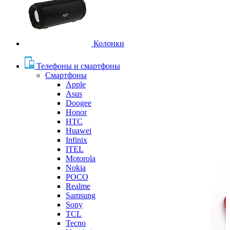
Колонки
Телефоны и смартфоны
Смартфоны
Apple
Asus
Doogee
Honor
HTC
Huawei
Infinix
ITEL
Motorola
Nokia
POCO
Realme
Samsung
Sony
TCL
Tecno