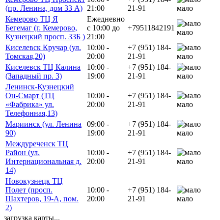
(пр. Ленина, дом 33 А)
21:00
21-91
мало
Кемерово ТЦ Я
Ежедневно
Бегемаг (г. Кемерово,
с 10:00 до
+79511842191
мало
Кузнецкий просп. 33Б )
21:00
Киселевск Кручар (ул.
10:00 -
+7 (951) 184-
Томская,20)
20:00
21-91
мало
Киселевск ТЦ Калина
10:00 -
+7 (951) 184-
(Западный пр. 3)
19:00
21-91
мало
Ленинск-Кузнецкий
Он-Смарт (ТЦ
10:00 -
+7 (951) 184-
«Фабрика» ул.
20:00
21-91
мало
Телефонная,13)
Мариинск (ул. Ленина
09:00 -
+7 (951) 184-
90)
19:00
21-91
мало
Междуреченск ТЦ
Район (ул.
10:00 -
+7 (951) 184-
Интернациональная д.
20:00
21-91
мало
14)
Новокузнецк ТЦ
Полет (просп.
10:00 -
+7 (951) 184-
Шахтеров, 19-А, пом.
20:00
21-91
мало
2)
загрузка карты...