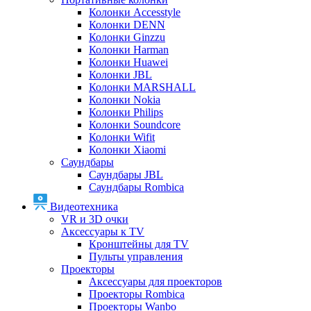
Колонки Accesstyle
Колонки DENN
Колонки Ginzzu
Колонки Harman
Колонки Huawei
Колонки JBL
Колонки MARSHALL
Колонки Nokia
Колонки Philips
Колонки Soundcore
Колонки Wifit
Колонки Xiaomi
Саундбары
Саундбары JBL
Саундбары Rombica
Видеотехника
VR и 3D очки
Аксессуары к TV
Кронштейны для TV
Пульты управления
Проекторы
Аксессуары для проекторов
Проекторы Rombica
Проекторы Wanbo