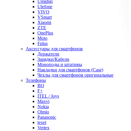
Umidigi
Ulefone
VIVO
VSmart
Xiaomi
ZTE
OnePlus
Moto
Fplus
Аксессуары для смартфонов
Держатели
Зарядки/Кабели
Моноподы и штативы
Накладки для смартфонов (Case)
Чехлы для смартфонов оригинальные
Телефоны
BQ
F+
ITEL / Joys
Maxvi
Nokia
Olmio
Panasonic
texet
Vertex