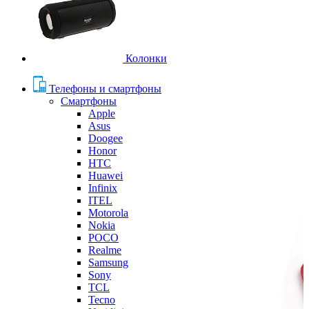
Колонки
Телефоны и смартфоны
Смартфоны
Apple
Asus
Doogee
Honor
HTC
Huawei
Infinix
ITEL
Motorola
Nokia
POCO
Realme
Samsung
Sony
TCL
Tecno