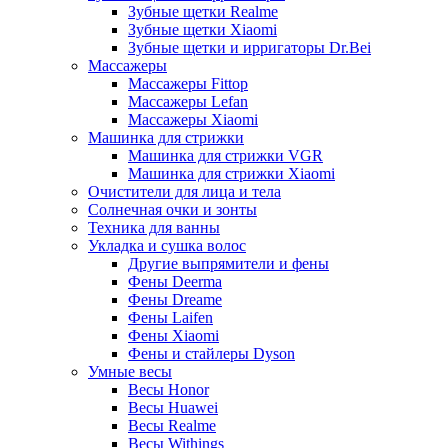
Зубные щетки Realme
Зубные щетки Xiaomi
Зубные щетки и ирригаторы Dr.Bei
Массажеры
Массажеры Fittop
Массажеры Lefan
Массажеры Xiaomi
Машинка для стрижки
Машинка для стрижки VGR
Машинка для стрижки Xiaomi
Очистители для лица и тела
Солнечная очки и зонты
Техника для ванны
Укладка и сушка волос
Другие выпрямители и фены
Фены Deerma
Фены Dreame
Фены Laifen
Фены Xiaomi
Фены и стайлеры Dyson
Умные весы
Весы Honor
Весы Huawei
Весы Realme
Весы Withings