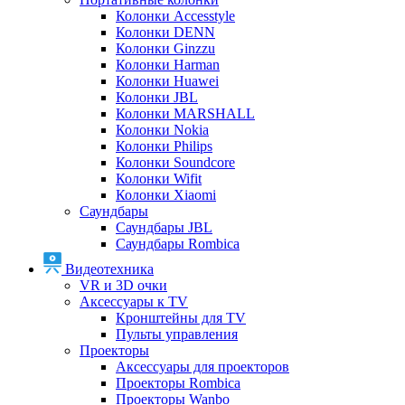
Колонки Accesstyle
Колонки DENN
Колонки Ginzzu
Колонки Harman
Колонки Huawei
Колонки JBL
Колонки MARSHALL
Колонки Nokia
Колонки Philips
Колонки Soundcore
Колонки Wifit
Колонки Xiaomi
Саундбары
Саундбары JBL
Саундбары Rombica
Видеотехника
VR и 3D очки
Аксессуары к TV
Кронштейны для TV
Пульты управления
Проекторы
Аксессуары для проекторов
Проекторы Rombica
Проекторы Wanbo