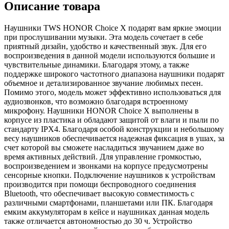
Описание товара
Наушники TWS HONOR Choice X подарят вам яркие эмоции
при прослушивании музыки. Эта модель сочетает в себе
приятный дизайн, удобство и качественный звук. Для его
воспроизведения в данной модели используются большие и
чувствительные динамики. Благодаря этому, а также
поддержке широкого частотного диапазона наушники подарят
объемное и детализированное звучание любимых песен.
Помимо этого, модель может эффективно использоваться для
аудиозвонков, что возможно благодаря встроенному
микрофону. Наушники HONOR Choice X выполнены в
корпусе из пластика и обладают защитой от влаги и пыли по
стандарту IPX4. Благодаря особой конструкции и небольшому
весу наушников обеспечивается надежная фиксация в ушах, за
счет которой вы сможете насладиться звучанием даже во
время активных действий. Для управление громкостью,
воспроизведением и звонками на корпусе предусмотрены
сенсорные кнопки. Подключение наушников к устройствам
производится при помощи беспроводного соединения
Bluetooth, что обеспечивает высокую совместимость с
различными смартфонами, планшетами или ПК. Благодаря
емким аккумуляторам в кейсе и наушниках данная модель
также отличается автономностью до 30 ч. Устройство