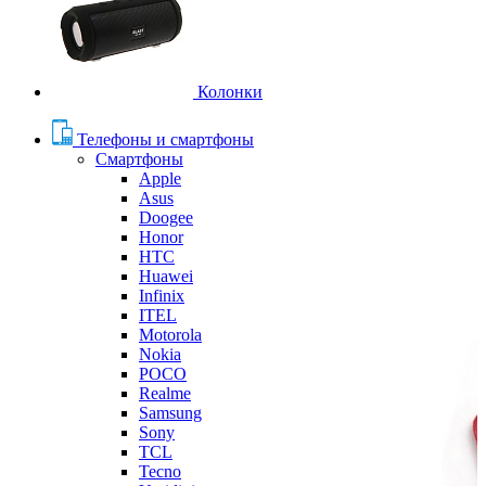
Колонки
Телефоны и смартфоны
Смартфоны
Apple
Asus
Doogee
Honor
HTC
Huawei
Infinix
ITEL
Motorola
Nokia
POCO
Realme
Samsung
Sony
TCL
Tecno