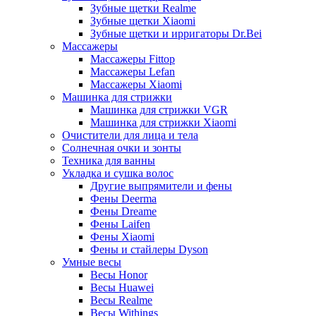
Зубные щетки Realme
Зубные щетки Xiaomi
Зубные щетки и ирригаторы Dr.Bei
Массажеры
Массажеры Fittop
Массажеры Lefan
Массажеры Xiaomi
Машинка для стрижки
Машинка для стрижки VGR
Машинка для стрижки Xiaomi
Очистители для лица и тела
Солнечная очки и зонты
Техника для ванны
Укладка и сушка волос
Другие выпрямители и фены
Фены Deerma
Фены Dreame
Фены Laifen
Фены Xiaomi
Фены и стайлеры Dyson
Умные весы
Весы Honor
Весы Huawei
Весы Realme
Весы Withings