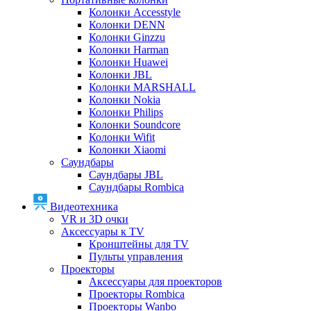
Колонки Accesstyle
Колонки DENN
Колонки Ginzzu
Колонки Harman
Колонки Huawei
Колонки JBL
Колонки MARSHALL
Колонки Nokia
Колонки Philips
Колонки Soundcore
Колонки Wifit
Колонки Xiaomi
Саундбары
Саундбары JBL
Саундбары Rombica
Видеотехника
VR и 3D очки
Аксессуары к TV
Кронштейны для TV
Пульты управления
Проекторы
Аксессуары для проекторов
Проекторы Rombica
Проекторы Wanbo