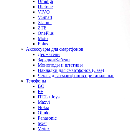
Umidigi
Ulefone
VIVO
VSmart
Xiaomi
ZTE
OnePlus
Moto
Fplus
Аксессуары для смартфонов
Держатели
Зарядки/Кабели
Моноподы и штативы
Накладки для смартфонов (Case)
Чехлы для смартфонов оригинальные
Телефоны
BQ
F+
ITEL / Joys
Maxvi
Nokia
Olmio
Panasonic
texet
Vertex