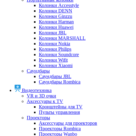
Колонки Accesstyle
Колонки DENN
Колонки Ginzzu
Колонки Harman
Колонки Huawei
Колонки JBL
Колонки MARSHALL
Колонки Nokia
Колонки Philips
Колонки Soundcore
Колонки Wifit
Колонки Xiaomi
Саундбары
Саундбары JBL
Саундбары Rombica
Видеотехника
VR и 3D очки
Аксессуары к TV
Кронштейны для TV
Пульты управления
Проекторы
Аксессуары для проекторов
Проекторы Rombica
Проекторы Wanbo