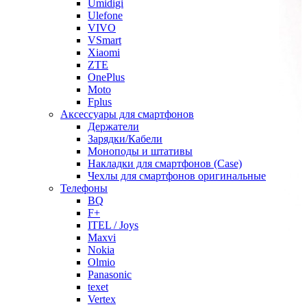
Umidigi
Ulefone
VIVO
VSmart
Xiaomi
ZTE
OnePlus
Moto
Fplus
Аксессуары для смартфонов
Держатели
Зарядки/Кабели
Моноподы и штативы
Накладки для смартфонов (Case)
Чехлы для смартфонов оригинальные
Телефоны
BQ
F+
ITEL / Joys
Maxvi
Nokia
Olmio
Panasonic
texet
Vertex