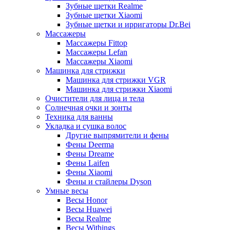
Зубные щетки Realme
Зубные щетки Xiaomi
Зубные щетки и ирригаторы Dr.Bei
Массажеры
Массажеры Fittop
Массажеры Lefan
Массажеры Xiaomi
Машинка для стрижки
Машинка для стрижки VGR
Машинка для стрижки Xiaomi
Очистители для лица и тела
Солнечная очки и зонты
Техника для ванны
Укладка и сушка волос
Другие выпрямители и фены
Фены Deerma
Фены Dreame
Фены Laifen
Фены Xiaomi
Фены и стайлеры Dyson
Умные весы
Весы Honor
Весы Huawei
Весы Realme
Весы Withings