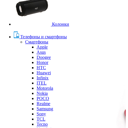
Колонки
Телефоны и смартфоны
Смартфоны
Apple
Asus
Doogee
Honor
HTC
Huawei
Infinix
ITEL
Motorola
Nokia
POCO
Realme
Samsung
Sony
TCL
Tecno