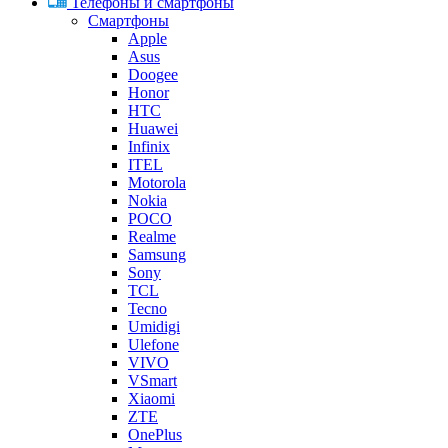
Телефоны и смартфоны
Смартфоны
Apple
Asus
Doogee
Honor
HTC
Huawei
Infinix
ITEL
Motorola
Nokia
POCO
Realme
Samsung
Sony
TCL
Tecno
Umidigi
Ulefone
VIVO
VSmart
Xiaomi
ZTE
OnePlus