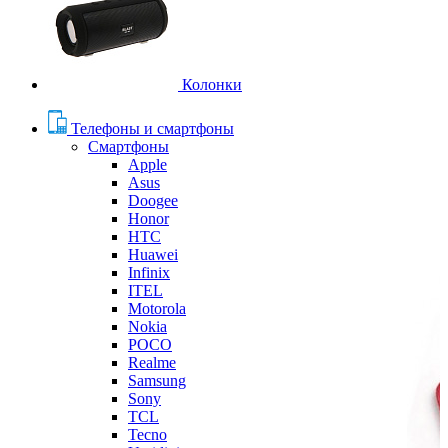
Колонки
Телефоны и смартфоны
Смартфоны
Apple
Asus
Doogee
Honor
HTC
Huawei
Infinix
ITEL
Motorola
Nokia
POCO
Realme
Samsung
Sony
TCL
Tecno