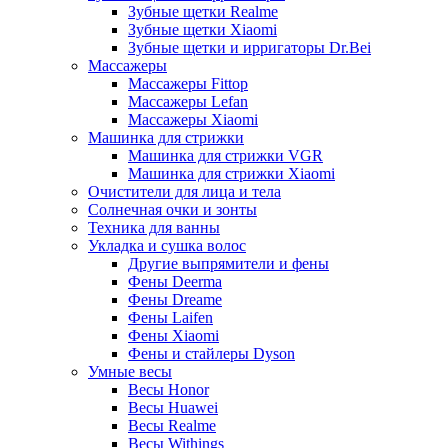
Зубные щетки Realme
Зубные щетки Xiaomi
Зубные щетки и ирригаторы Dr.Bei
Массажеры
Массажеры Fittop
Массажеры Lefan
Массажеры Xiaomi
Машинка для стрижки
Машинка для стрижки VGR
Машинка для стрижки Xiaomi
Очистители для лица и тела
Солнечная очки и зонты
Техника для ванны
Укладка и сушка волос
Другие выпрямители и фены
Фены Deerma
Фены Dreame
Фены Laifen
Фены Xiaomi
Фены и стайлеры Dyson
Умные весы
Весы Honor
Весы Huawei
Весы Realme
Весы Withings