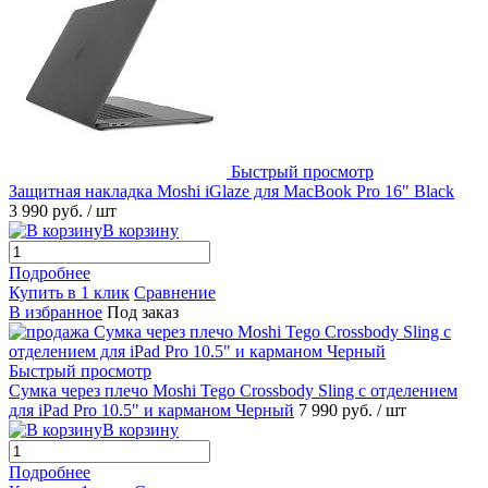
Быстрый просмотр
Защитная накладка Moshi iGlaze для MacBook Pro 16" Black
3 990 руб.
/ шт
В корзину
Подробнее
Купить в 1 клик
Сравнение
В избранное
Под заказ
Быстрый просмотр
Сумка через плечо Moshi Tego Crossbody Sling с отделением
для iPad Pro 10.5" и карманом Черный
7 990 руб.
/ шт
В корзину
Подробнее