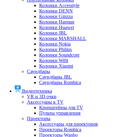
Колонки Accesstyle
Колонки DENN
Колонки Ginzzu
Колонки Harman
Колонки Huawei
Колонки JBL
Колонки MARSHALL
Колонки Nokia
Колонки Philips
Колонки Soundcore
Колонки Wifit
Колонки Xiaomi
Саундбары
Саундбары JBL
Саундбары Rombica
Видеотехника
VR и 3D очки
Аксессуары к TV
Кронштейны для TV
Пульты управления
Проекторы
Аксессуары для проекторов
Проекторы Rombica
Проекторы Wanbo