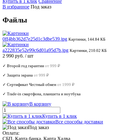
Купить в 1 клик
Сравнение
В избранное
Под заказ
Файлы
0ff4bb362d7e25d1c3dbe539.jpg
Картинки, 144.84 КБ
a222835e52e99c6d01a95d7b.jpg
Картинки, 210.02 КБ
2 990 руб.
/ шт
✓ Второй год гарантии
от 999 ₽
✓ Защита экрана
от 999 ₽
✓ Сертификат Честный обмен
от 1999 ₽
✓ Trade‑in смартфона, планшета и ноутбука
В корзину
Купить в 1 клик
Все способы доставки
Под заказ
Оплата:
СБП, Карта банка, Карта Халва