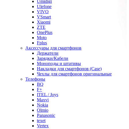
Umidigi
Ulefone
VIVO
VSmart
Xiaomi
ZTE
OnePlus
Moto
Fplus
Аксессуары для смартфонов
Держатели
Зарядки/Кабели
Моноподы и штативы
Накладки для смартфонов (Case)
Чехлы для смартфонов оригинальные
Телефоны
BQ
F+
ITEL / Joys
Maxvi
Nokia
Olmio
Panasonic
texet
Vertex