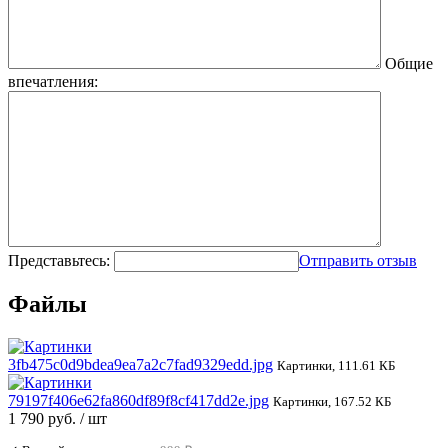
Общие
впечатления:
Представьтесь:
Отправить отзыв
Файлы
3fb475c0d9bdea9ea7a2c7fad9329edd.jpg
Картинки, 111.61 КБ
79197f406e62fa860df89f8cf417dd2e.jpg
Картинки, 167.52 КБ
1 790 руб.
/ шт