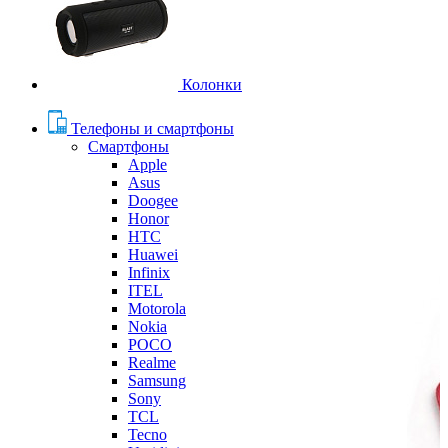
Колонки
Телефоны и смартфоны
Смартфоны
Apple
Asus
Doogee
Honor
HTC
Huawei
Infinix
ITEL
Motorola
Nokia
POCO
Realme
Samsung
Sony
TCL
Tecno