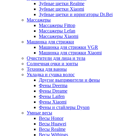
Зубные щетки Realme
Зубные щетки Xiaomi
Зубные щетки и ирригаторы Dr.Bei
Массажеры
Массажеры Fittop
Массажеры Lefan
Массажеры Xiaomi
Машинка для стрижки
Машинка для стрижки VGR
Машинка для стрижки Xiaomi
Очистители для лица и тела
Солнечная очки и зонты
Техника для ванны
Укладка и сушка волос
Другие выпрямители и фены
Фены Deerma
Фены Dreame
Фены Laifen
Фены Xiaomi
Фены и стайлеры Dyson
Умные весы
Весы Honor
Весы Huawei
Весы Realme
Весы Withings