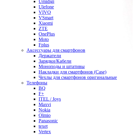
Umidigi
Ulefone
VIVO
VSmart
Xiaomi
ZTE
OnePlus
Moto
Fplus
Аксессуары для смартфонов
Держатели
Зарядки/Кабели
Моноподы и штативы
Накладки для смартфонов (Case)
Чехлы для смартфонов оригинальные
Телефоны
BQ
F+
ITEL / Joys
Maxvi
Nokia
Olmio
Panasonic
texet
Vertex