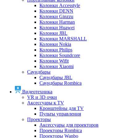
Колонки Accesstyle
Колонки DENN
Колонки Ginzzu
Колонки Harman
Колонки Huawei
Колонки JBL
Колонки MARSHALL
Колонки Nokia
Колонки Philips
Колонки Soundcore
Колонки Wifit
Колонки Xiaomi
Саундбары
Саундбары JBL
Саундбары Rombica
Видеотехника
VR и 3D очки
Аксессуары к TV
Кронштейны для TV
Пульты управления
Проекторы
Аксессуары для проекторов
Проекторы Rombica
Проекторы Wanbo