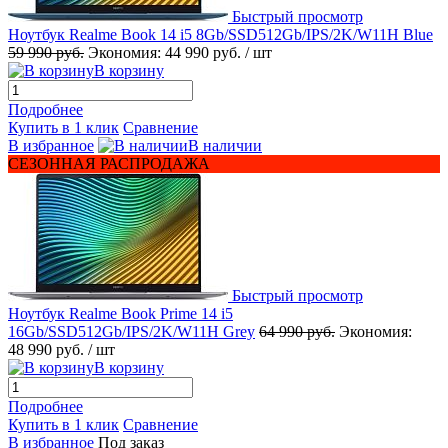
Быстрый просмотр
Ноутбук Realme Book 14 i5 8Gb/SSD512Gb/IPS/2K/W11H Blue
59 990 руб.
Экономия:
44 990 руб.
/ шт
В корзину
Подробнее
Купить в 1 клик
Сравнение
В избранное
В наличии
СЕЗОННАЯ РАСПРОДАЖА
Быстрый просмотр
Ноутбук Realme Book Prime 14 i5
16Gb/SSD512Gb/IPS/2K/W11H Grey
64 990 руб.
Экономия:
48 990 руб.
/ шт
В корзину
Подробнее
Купить в 1 клик
Сравнение
В избранное
Под заказ