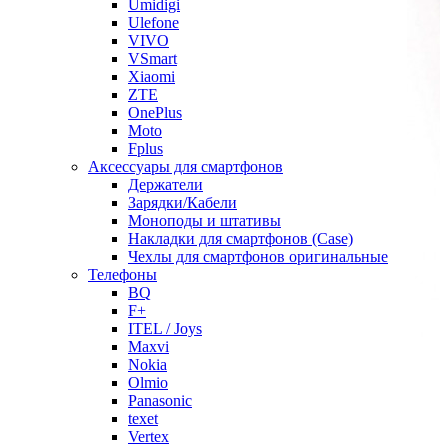
Umidigi
Ulefone
VIVO
VSmart
Xiaomi
ZTE
OnePlus
Moto
Fplus
Аксессуары для смартфонов
Держатели
Зарядки/Кабели
Моноподы и штативы
Накладки для смартфонов (Case)
Чехлы для смартфонов оригинальные
Телефоны
BQ
F+
ITEL / Joys
Maxvi
Nokia
Olmio
Panasonic
texet
Vertex