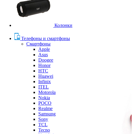
Колонки
Телефоны и смартфоны
Смартфоны
Apple
Asus
Doogee
Honor
HTC
Huawei
Infinix
ITEL
Motorola
Nokia
POCO
Realme
Samsung
Sony
TCL
Tecno