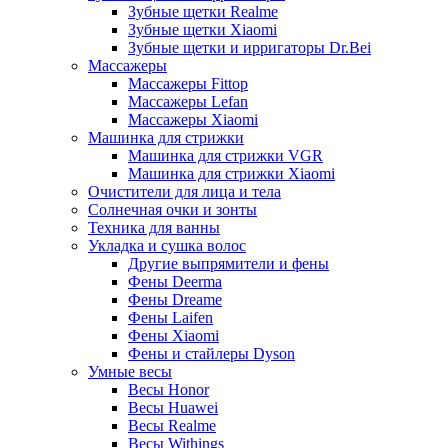
Зубные щетки Realme
Зубные щетки Xiaomi
Зубные щетки и ирригаторы Dr.Bei
Массажеры
Массажеры Fittop
Массажеры Lefan
Массажеры Xiaomi
Машинка для стрижки
Машинка для стрижки VGR
Машинка для стрижки Xiaomi
Очистители для лица и тела
Солнечная очки и зонты
Техника для ванны
Укладка и сушка волос
Другие выпрямители и фены
Фены Deerma
Фены Dreame
Фены Laifen
Фены Xiaomi
Фены и стайлеры Dyson
Умные весы
Весы Honor
Весы Huawei
Весы Realme
Весы Withings