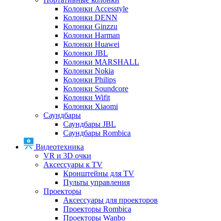
Колонки Accesstyle
Колонки DENN
Колонки Ginzzu
Колонки Harman
Колонки Huawei
Колонки JBL
Колонки MARSHALL
Колонки Nokia
Колонки Philips
Колонки Soundcore
Колонки Wifit
Колонки Xiaomi
Саундбары
Саундбары JBL
Саундбары Rombica
Видеотехника
VR и 3D очки
Аксессуары к TV
Кронштейны для TV
Пульты управления
Проекторы
Аксессуары для проекторов
Проекторы Rombica
Проекторы Wanbo