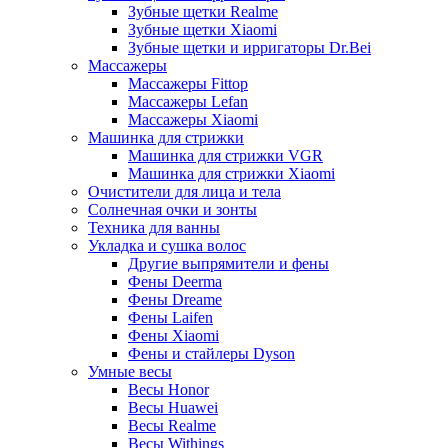
Зубные щетки Realme
Зубные щетки Xiaomi
Зубные щетки и ирригаторы Dr.Bei
Массажеры
Массажеры Fittop
Массажеры Lefan
Массажеры Xiaomi
Машинка для стрижки
Машинка для стрижки VGR
Машинка для стрижки Xiaomi
Очистители для лица и тела
Солнечная очки и зонты
Техника для ванны
Укладка и сушка волос
Другие выпрямители и фены
Фены Deerma
Фены Dreame
Фены Laifen
Фены Xiaomi
Фены и стайлеры Dyson
Умные весы
Весы Honor
Весы Huawei
Весы Realme
Весы Withings