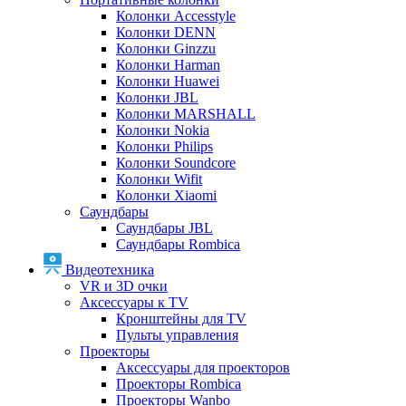
Колонки Accesstyle
Колонки DENN
Колонки Ginzzu
Колонки Harman
Колонки Huawei
Колонки JBL
Колонки MARSHALL
Колонки Nokia
Колонки Philips
Колонки Soundcore
Колонки Wifit
Колонки Xiaomi
Саундбары
Саундбары JBL
Саундбары Rombica
Видеотехника
VR и 3D очки
Аксессуары к TV
Кронштейны для TV
Пульты управления
Проекторы
Аксессуары для проекторов
Проекторы Rombica
Проекторы Wanbo