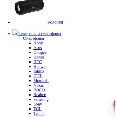
Колонки
Телефоны и смартфоны
Смартфоны
Apple
Asus
Doogee
Honor
HTC
Huawei
Infinix
ITEL
Motorola
Nokia
POCO
Realme
Samsung
Sony
TCL
Tecno