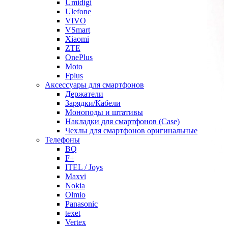
Umidigi
Ulefone
VIVO
VSmart
Xiaomi
ZTE
OnePlus
Moto
Fplus
Аксессуары для смартфонов
Держатели
Зарядки/Кабели
Моноподы и штативы
Накладки для смартфонов (Case)
Чехлы для смартфонов оригинальные
Телефоны
BQ
F+
ITEL / Joys
Maxvi
Nokia
Olmio
Panasonic
texet
Vertex