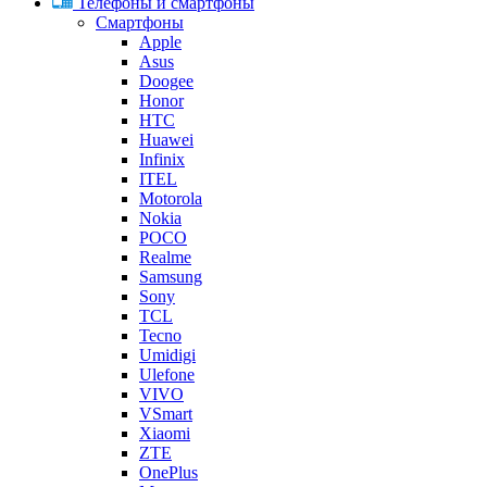
Телефоны и смартфоны
Смартфоны
Apple
Asus
Doogee
Honor
HTC
Huawei
Infinix
ITEL
Motorola
Nokia
POCO
Realme
Samsung
Sony
TCL
Tecno
Umidigi
Ulefone
VIVO
VSmart
Xiaomi
ZTE
OnePlus