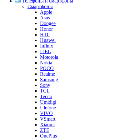
Телефоны и смартфоны
Смартфоны
Apple
Asus
Doogee
Honor
HTC
Huawei
Infinix
ITEL
Motorola
Nokia
POCO
Realme
Samsung
Sony
TCL
Tecno
Umidigi
Ulefone
VIVO
VSmart
Xiaomi
ZTE
OnePlus