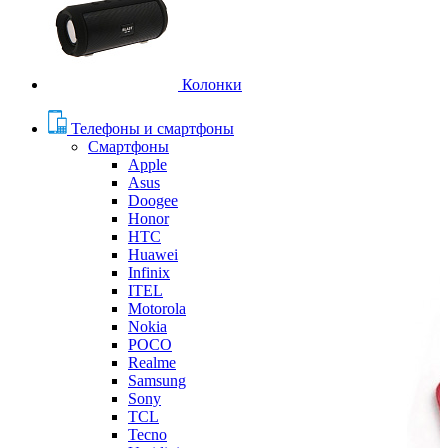
Колонки
Телефоны и смартфоны
Смартфоны
Apple
Asus
Doogee
Honor
HTC
Huawei
Infinix
ITEL
Motorola
Nokia
POCO
Realme
Samsung
Sony
TCL
Tecno