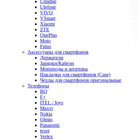
Umidigi
Ulefone
VIVO
VSmart
Xiaomi
ZTE
OnePlus
Moto
Fplus
Аксессуары для смартфонов
Держатели
Зарядки/Кабели
Моноподы и штативы
Накладки для смартфонов (Case)
Чехлы для смартфонов оригинальные
Телефоны
BQ
F+
ITEL / Joys
Maxvi
Nokia
Olmio
Panasonic
texet
Vertex