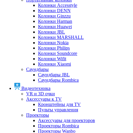
Колонки Accesstyle
Колонки DENN
Колонки Ginzzu
Колонки Harman
Колонки Huawei
Колонки JBL
Колонки MARSHALL
Колонки Nokia
Колонки Philips
Колонки Soundcore
Колонки Wifit
Колонки Xiaomi
Саундбары
Саундбары JBL
Саундбары Rombica
Видеотехника
VR и 3D очки
Аксессуары к TV
Кронштейны для TV
Пульты управления
Проекторы
Аксессуары для проекторов
Проекторы Rombica
Проекторы Wanbo