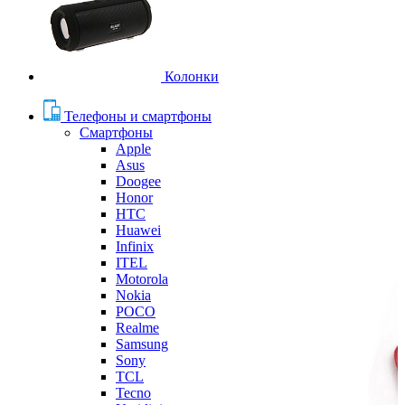
Колонки
Телефоны и смартфоны
Смартфоны
Apple
Asus
Doogee
Honor
HTC
Huawei
Infinix
ITEL
Motorola
Nokia
POCO
Realme
Samsung
Sony
TCL
Tecno