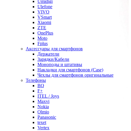
Umidigi
Ulefone
VIVO
VSmart
Xiaomi
ZTE
OnePlus
Moto
Fplus
Аксессуары для смартфонов
Держатели
Зарядки/Кабели
Моноподы и штативы
Накладки для смартфонов (Case)
Чехлы для смартфонов оригинальные
Телефоны
BQ
F+
ITEL / Joys
Maxvi
Nokia
Olmio
Panasonic
texet
Vertex