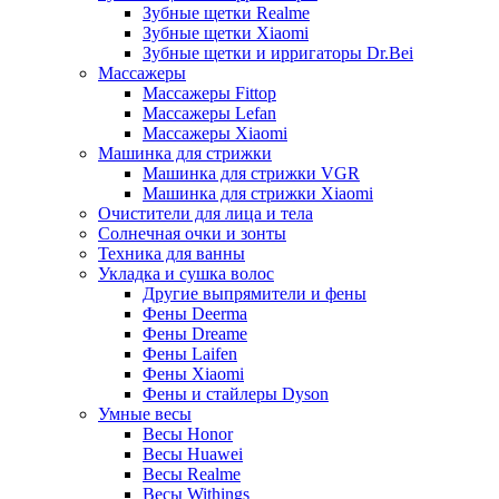
Зубные щетки Realme
Зубные щетки Xiaomi
Зубные щетки и ирригаторы Dr.Bei
Массажеры
Массажеры Fittop
Массажеры Lefan
Массажеры Xiaomi
Машинка для стрижки
Машинка для стрижки VGR
Машинка для стрижки Xiaomi
Очистители для лица и тела
Солнечная очки и зонты
Техника для ванны
Укладка и сушка волос
Другие выпрямители и фены
Фены Deerma
Фены Dreame
Фены Laifen
Фены Xiaomi
Фены и стайлеры Dyson
Умные весы
Весы Honor
Весы Huawei
Весы Realme
Весы Withings