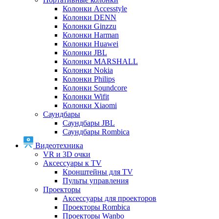
Колонки Accesstyle
Колонки DENN
Колонки Ginzzu
Колонки Harman
Колонки Huawei
Колонки JBL
Колонки MARSHALL
Колонки Nokia
Колонки Philips
Колонки Soundcore
Колонки Wifit
Колонки Xiaomi
Саундбары
Саундбары JBL
Саундбары Rombica
Видеотехника
VR и 3D очки
Аксессуары к TV
Кронштейны для TV
Пульты управления
Проекторы
Аксессуары для проекторов
Проекторы Rombica
Проекторы Wanbo