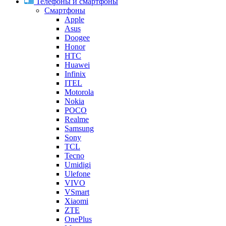
Телефоны и смартфоны
Смартфоны
Apple
Asus
Doogee
Honor
HTC
Huawei
Infinix
ITEL
Motorola
Nokia
POCO
Realme
Samsung
Sony
TCL
Tecno
Umidigi
Ulefone
VIVO
VSmart
Xiaomi
ZTE
OnePlus