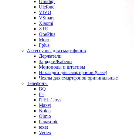
Umidigi
Ulefone
VIVO
VSmart
Xiaomi
ZTE
OnePlus
Moto
Fplus
Аксессуары для смартфонов
Держатели
Зарядки/Кабели
Моноподы и штативы
Накладки для смартфонов (Case)
Чехлы для смартфонов оригинальные
Телефоны
BQ
F+
ITEL / Joys
Maxvi
Nokia
Olmio
Panasonic
texet
Vertex