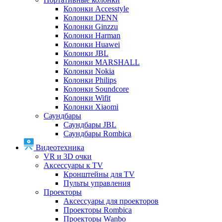
Колонки Accesstyle
Колонки DENN
Колонки Ginzzu
Колонки Harman
Колонки Huawei
Колонки JBL
Колонки MARSHALL
Колонки Nokia
Колонки Philips
Колонки Soundcore
Колонки Wifit
Колонки Xiaomi
Саундбары
Саундбары JBL
Саундбары Rombica
Видеотехника
VR и 3D очки
Аксессуары к TV
Кронштейны для TV
Пульты управления
Проекторы
Аксессуары для проекторов
Проекторы Rombica
Проекторы Wanbo