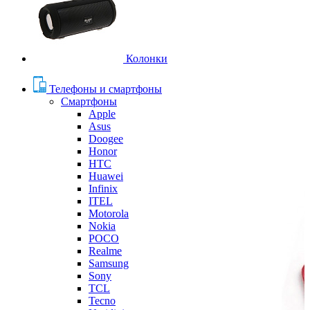
Колонки
Телефоны и смартфоны
Смартфоны
Apple
Asus
Doogee
Honor
HTC
Huawei
Infinix
ITEL
Motorola
Nokia
POCO
Realme
Samsung
Sony
TCL
Tecno