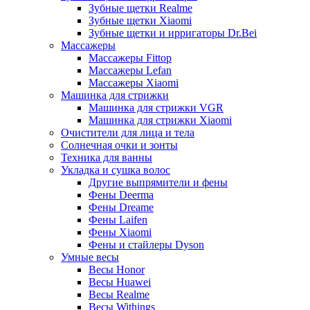
Зубные щетки Realme
Зубные щетки Xiaomi
Зубные щетки и ирригаторы Dr.Bei
Массажеры
Массажеры Fittop
Массажеры Lefan
Массажеры Xiaomi
Машинка для стрижки
Машинка для стрижки VGR
Машинка для стрижки Xiaomi
Очистители для лица и тела
Солнечная очки и зонты
Техника для ванны
Укладка и сушка волос
Другие выпрямители и фены
Фены Deerma
Фены Dreame
Фены Laifen
Фены Xiaomi
Фены и стайлеры Dyson
Умные весы
Весы Honor
Весы Huawei
Весы Realme
Весы Withings