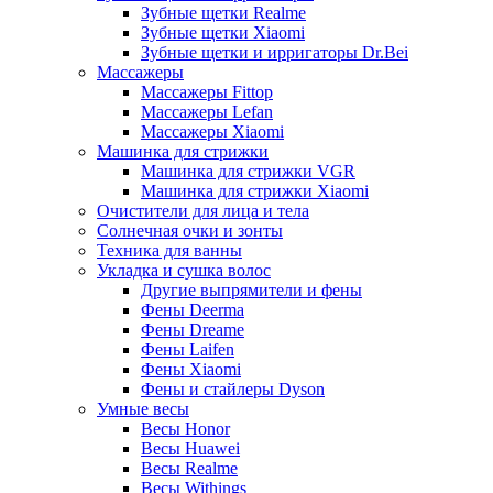
Зубные щетки Realme
Зубные щетки Xiaomi
Зубные щетки и ирригаторы Dr.Bei
Массажеры
Массажеры Fittop
Массажеры Lefan
Массажеры Xiaomi
Машинка для стрижки
Машинка для стрижки VGR
Машинка для стрижки Xiaomi
Очистители для лица и тела
Солнечная очки и зонты
Техника для ванны
Укладка и сушка волос
Другие выпрямители и фены
Фены Deerma
Фены Dreame
Фены Laifen
Фены Xiaomi
Фены и стайлеры Dyson
Умные весы
Весы Honor
Весы Huawei
Весы Realme
Весы Withings