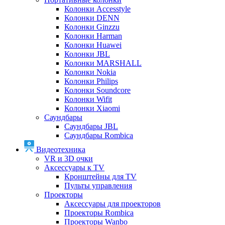
Колонки Accesstyle
Колонки DENN
Колонки Ginzzu
Колонки Harman
Колонки Huawei
Колонки JBL
Колонки MARSHALL
Колонки Nokia
Колонки Philips
Колонки Soundcore
Колонки Wifit
Колонки Xiaomi
Саундбары
Саундбары JBL
Саундбары Rombica
Видеотехника
VR и 3D очки
Аксессуары к TV
Кронштейны для TV
Пульты управления
Проекторы
Аксессуары для проекторов
Проекторы Rombica
Проекторы Wanbo