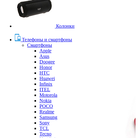
Колонки
Телефоны и смартфоны
Смартфоны
Apple
Asus
Doogee
Honor
HTC
Huawei
Infinix
ITEL
Motorola
Nokia
POCO
Realme
Samsung
Sony
TCL
Tecno