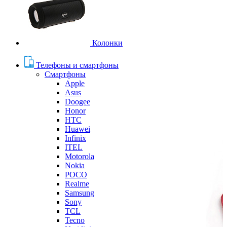
Колонки
Телефоны и смартфоны
Смартфоны
Apple
Asus
Doogee
Honor
HTC
Huawei
Infinix
ITEL
Motorola
Nokia
POCO
Realme
Samsung
Sony
TCL
Tecno