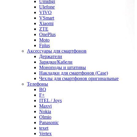
Umidigi
Ulefone
VIVO
VSmart
Xiaomi
ZTE
OnePlus
Moto
Fplus
Аксессуары для смартфонов
Держатели
Зарядки/Кабели
Моноподы и штативы
Накладки для смартфонов (Case)
Чехлы для смартфонов оригинальные
Телефоны
BQ
F+
ITEL / Joys
Maxvi
Nokia
Olmio
Panasonic
texet
Vertex