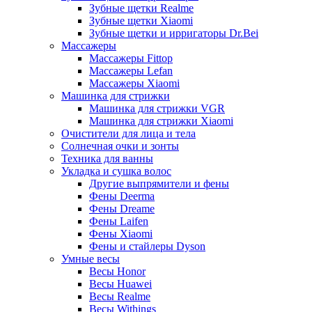
Зубные щетки Realme
Зубные щетки Xiaomi
Зубные щетки и ирригаторы Dr.Bei
Массажеры
Массажеры Fittop
Массажеры Lefan
Массажеры Xiaomi
Машинка для стрижки
Машинка для стрижки VGR
Машинка для стрижки Xiaomi
Очистители для лица и тела
Солнечная очки и зонты
Техника для ванны
Укладка и сушка волос
Другие выпрямители и фены
Фены Deerma
Фены Dreame
Фены Laifen
Фены Xiaomi
Фены и стайлеры Dyson
Умные весы
Весы Honor
Весы Huawei
Весы Realme
Весы Withings