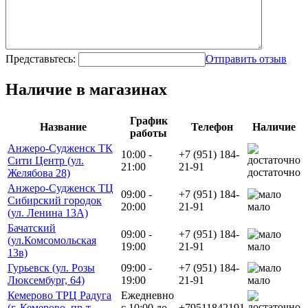
Представьтесь:
Отправить отзыв
Наличие в магазинах
График
Название
Телефон
Наличие
работы
Анжеро-Судженск ТК
10:00 -
+7 (951) 184-
Сити Центр (ул.
21:00
21-91
достаточно
Желябова 28)
Анжеро-Судженск ТЦ
09:00 -
+7 (951) 184-
Сибирский городок
20:00
21-91
мало
(ул. Ленина 13А)
Бачатский
09:00 -
+7 (951) 184-
(ул.Комсомольская
19:00
21-91
мало
13в)
Гурьевск (ул. Розы
09:00 -
+7 (951) 184-
Люксембург, 64)
19:00
21-91
мало
Кемерово ТРЦ Радуга
Ежедневно
(г. Кемерово, пр-т
с 10:00 до
+79511842191