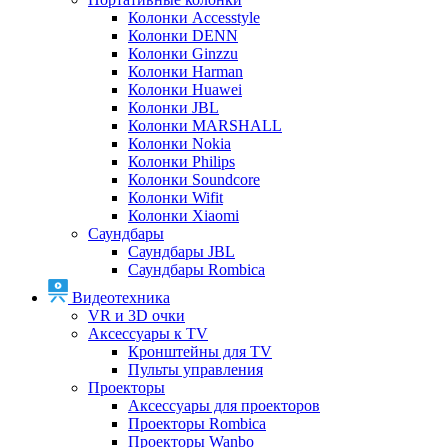
Колонки Accesstyle
Колонки DENN
Колонки Ginzzu
Колонки Harman
Колонки Huawei
Колонки JBL
Колонки MARSHALL
Колонки Nokia
Колонки Philips
Колонки Soundcore
Колонки Wifit
Колонки Xiaomi
Саундбары
Саундбары JBL
Саундбары Rombica
Видеотехника
VR и 3D очки
Аксессуары к TV
Кронштейны для TV
Пульты управления
Проекторы
Аксессуары для проекторов
Проекторы Rombica
Проекторы Wanbo