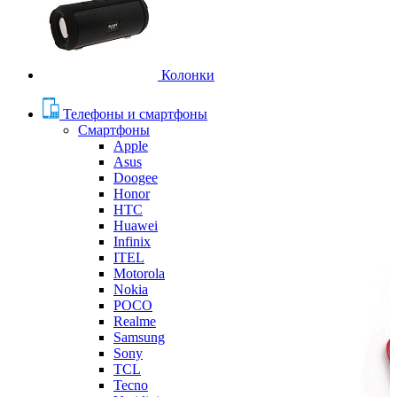
Колонки
Телефоны и смартфоны
Смартфоны
Apple
Asus
Doogee
Honor
HTC
Huawei
Infinix
ITEL
Motorola
Nokia
POCO
Realme
Samsung
Sony
TCL
Tecno