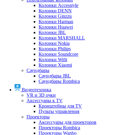
Колонки Accesstyle
Колонки DENN
Колонки Ginzzu
Колонки Harman
Колонки Huawei
Колонки JBL
Колонки MARSHALL
Колонки Nokia
Колонки Philips
Колонки Soundcore
Колонки Wifit
Колонки Xiaomi
Саундбары
Саундбары JBL
Саундбары Rombica
Видеотехника
VR и 3D очки
Аксессуары к TV
Кронштейны для TV
Пульты управления
Проекторы
Аксессуары для проекторов
Проекторы Rombica
Проекторы Wanbo