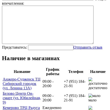
впечатления:
Представьтесь:
Отправить отзыв
Наличие в магазинах
График
Название
Телефон
Наличие
работы
Анжеро-Судженск ТЦ
09:00 -
+7 (951) 184-
Сибирский городок
20:00
21-91
достаточно
(ул. Ленина 13А)
Белово Центр Он-
09:00 -
+7 (951) 184-
смарт (ул. Юбилейная,
20:00
21-91
мало
9)
Кемерово ТРЦ Радуга
Ежедневно