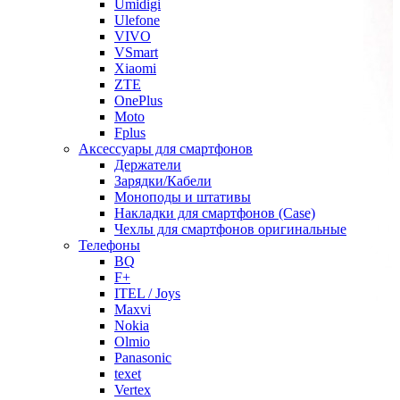
Umidigi
Ulefone
VIVO
VSmart
Xiaomi
ZTE
OnePlus
Moto
Fplus
Аксессуары для смартфонов
Держатели
Зарядки/Кабели
Моноподы и штативы
Накладки для смартфонов (Case)
Чехлы для смартфонов оригинальные
Телефоны
BQ
F+
ITEL / Joys
Maxvi
Nokia
Olmio
Panasonic
texet
Vertex