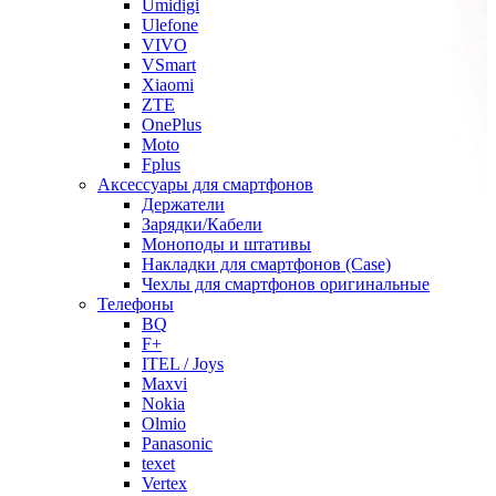
Umidigi
Ulefone
VIVO
VSmart
Xiaomi
ZTE
OnePlus
Moto
Fplus
Аксессуары для смартфонов
Держатели
Зарядки/Кабели
Моноподы и штативы
Накладки для смартфонов (Case)
Чехлы для смартфонов оригинальные
Телефоны
BQ
F+
ITEL / Joys
Maxvi
Nokia
Olmio
Panasonic
texet
Vertex