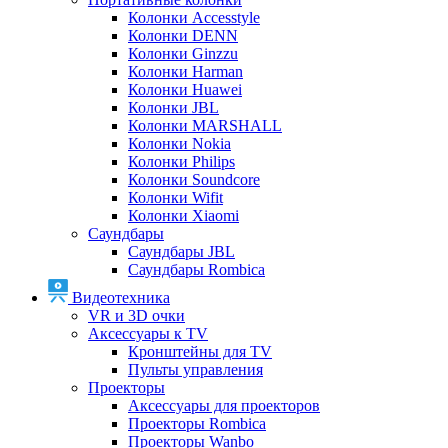
Колонки Accesstyle
Колонки DENN
Колонки Ginzzu
Колонки Harman
Колонки Huawei
Колонки JBL
Колонки MARSHALL
Колонки Nokia
Колонки Philips
Колонки Soundcore
Колонки Wifit
Колонки Xiaomi
Саундбары
Саундбары JBL
Саундбары Rombica
Видеотехника
VR и 3D очки
Аксессуары к TV
Кронштейны для TV
Пульты управления
Проекторы
Аксессуары для проекторов
Проекторы Rombica
Проекторы Wanbo