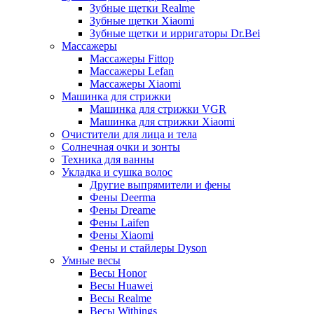
Зубные щетки Realme
Зубные щетки Xiaomi
Зубные щетки и ирригаторы Dr.Bei
Массажеры
Массажеры Fittop
Массажеры Lefan
Массажеры Xiaomi
Машинка для стрижки
Машинка для стрижки VGR
Машинка для стрижки Xiaomi
Очистители для лица и тела
Солнечная очки и зонты
Техника для ванны
Укладка и сушка волос
Другие выпрямители и фены
Фены Deerma
Фены Dreame
Фены Laifen
Фены Xiaomi
Фены и стайлеры Dyson
Умные весы
Весы Honor
Весы Huawei
Весы Realme
Весы Withings