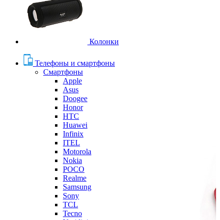
Колонки
Телефоны и смартфоны
Смартфоны
Apple
Asus
Doogee
Honor
HTC
Huawei
Infinix
ITEL
Motorola
Nokia
POCO
Realme
Samsung
Sony
TCL
Tecno