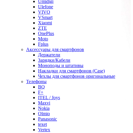
Umidigi
Ulefone
VIVO
VSmart
Xiaomi
ZTE
OnePlus
Moto
Fplus
Аксессуары для смартфонов
Держатели
Зарядки/Кабели
Моноподы и штативы
Накладки для смартфонов (Case)
Чехлы для смартфонов оригинальные
Телефоны
BQ
F+
ITEL / Joys
Maxvi
Nokia
Olmio
Panasonic
texet
Vertex