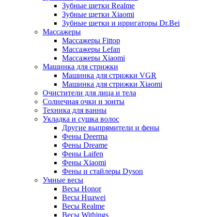
Зубные щетки Realme
Зубные щетки Xiaomi
Зубные щетки и ирригаторы Dr.Bei
Массажеры
Массажеры Fittop
Массажеры Lefan
Массажеры Xiaomi
Машинка для стрижки
Машинка для стрижки VGR
Машинка для стрижки Xiaomi
Очистители для лица и тела
Солнечная очки и зонты
Техника для ванны
Укладка и сушка волос
Другие выпрямители и фены
Фены Deerma
Фены Dreame
Фены Laifen
Фены Xiaomi
Фены и стайлеры Dyson
Умные весы
Весы Honor
Весы Huawei
Весы Realme
Весы Withings