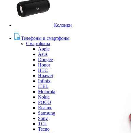
Колонки
Телефоны и смартфоны
Смартфоны
Apple
Asus
Doogee
Honor
HTC
Huawei
Infinix
ITEL
Motorola
Nokia
POCO
Realme
Samsung
Sony
TCL
Tecno