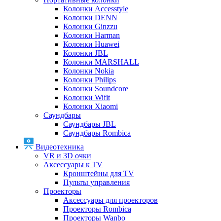
Колонки Accesstyle
Колонки DENN
Колонки Ginzzu
Колонки Harman
Колонки Huawei
Колонки JBL
Колонки MARSHALL
Колонки Nokia
Колонки Philips
Колонки Soundcore
Колонки Wifit
Колонки Xiaomi
Саундбары
Саундбары JBL
Саундбары Rombica
Видеотехника
VR и 3D очки
Аксессуары к TV
Кронштейны для TV
Пульты управления
Проекторы
Аксессуары для проекторов
Проекторы Rombica
Проекторы Wanbo