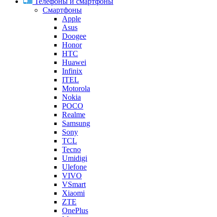
Телефоны и смартфоны
Смартфоны
Apple
Asus
Doogee
Honor
HTC
Huawei
Infinix
ITEL
Motorola
Nokia
POCO
Realme
Samsung
Sony
TCL
Tecno
Umidigi
Ulefone
VIVO
VSmart
Xiaomi
ZTE
OnePlus