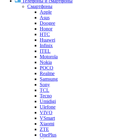
Телефоны и смартфоны
Смартфоны
Apple
Asus
Doogee
Honor
HTC
Huawei
Infinix
ITEL
Motorola
Nokia
POCO
Realme
Samsung
Sony
TCL
Tecno
Umidigi
Ulefone
VIVO
VSmart
Xiaomi
ZTE
OnePlus