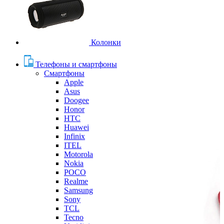
Колонки
Телефоны и смартфоны
Смартфоны
Apple
Asus
Doogee
Honor
HTC
Huawei
Infinix
ITEL
Motorola
Nokia
POCO
Realme
Samsung
Sony
TCL
Tecno