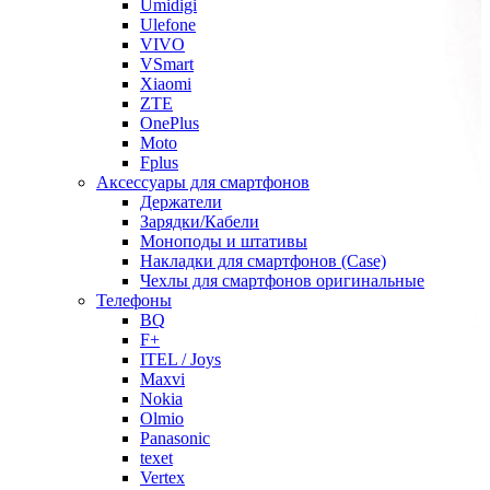
Umidigi
Ulefone
VIVO
VSmart
Xiaomi
ZTE
OnePlus
Moto
Fplus
Аксессуары для смартфонов
Держатели
Зарядки/Кабели
Моноподы и штативы
Накладки для смартфонов (Case)
Чехлы для смартфонов оригинальные
Телефоны
BQ
F+
ITEL / Joys
Maxvi
Nokia
Olmio
Panasonic
texet
Vertex