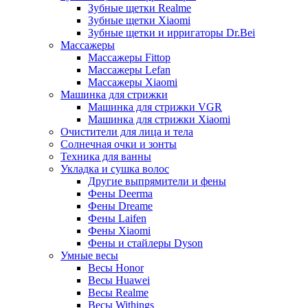
Зубные щетки Realme
Зубные щетки Xiaomi
Зубные щетки и ирригаторы Dr.Bei
Массажеры
Массажеры Fittop
Массажеры Lefan
Массажеры Xiaomi
Машинка для стрижки
Машинка для стрижки VGR
Машинка для стрижки Xiaomi
Очистители для лица и тела
Солнечная очки и зонты
Техника для ванны
Укладка и сушка волос
Другие выпрямители и фены
Фены Deerma
Фены Dreame
Фены Laifen
Фены Xiaomi
Фены и стайлеры Dyson
Умные весы
Весы Honor
Весы Huawei
Весы Realme
Весы Withings