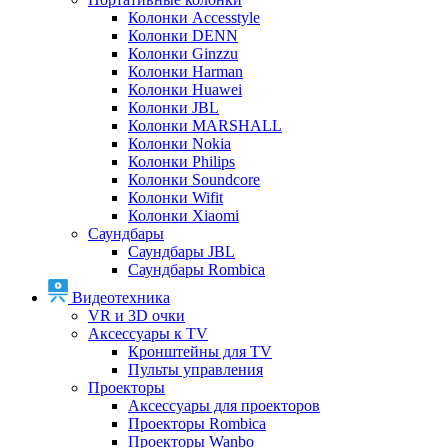
Колонки Accesstyle
Колонки DENN
Колонки Ginzzu
Колонки Harman
Колонки Huawei
Колонки JBL
Колонки MARSHALL
Колонки Nokia
Колонки Philips
Колонки Soundcore
Колонки Wifit
Колонки Xiaomi
Саундбары
Саундбары JBL
Саундбары Rombica
Видеотехника
VR и 3D очки
Аксессуары к TV
Кронштейны для TV
Пульты управления
Проекторы
Аксессуары для проекторов
Проекторы Rombica
Проекторы Wanbo