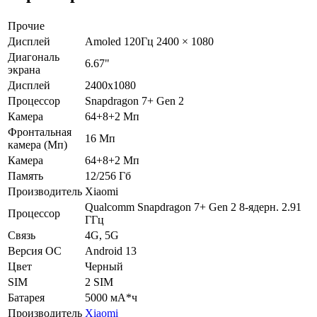
Прочие
Дисплей
Amoled 120Гц 2400 × 1080
Диагональ
6.67"
экрана
Дисплей
2400х1080
Процессор
Snapdragon 7+ Gen 2
Камера
64+8+2 Мп
Фронтальная
16 Мп
камера (Мп)
Камера
64+8+2 Мп
Память
12/256 Гб
Производитель
Xiaomi
Qualcomm Snapdragon 7+ Gen 2 8-ядерн. 2.91
Процессор
ГГц
Связь
4G, 5G
Версия ОС
Android 13
Цвет
Черный
SIM
2 SIM
Батарея
5000 мА*ч
Производитель
Xiaomi