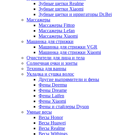
Зубные щетки Realme
Зубные щетки Xiaomi
Зубные щетки и ирригаторы Dr.Bei
Массажеры
Массажеры Fittop
Массажеры Lefan
Массажеры Xiaomi
Машинка для стрижки
Машинка для стрижки VGR
Машинка для стрижки Xiaomi
Очистители для лица и тела
Солнечная очки и зонты
Техника для ванны
Укладка и сушка волос
Другие выпрямители и фены
Фены Deerma
Фены Dreame
Фены Laifen
Фены Xiaomi
Фены и стайлеры Dyson
Умные весы
Весы Honor
Весы Huawei
Весы Realme
Весы Withings