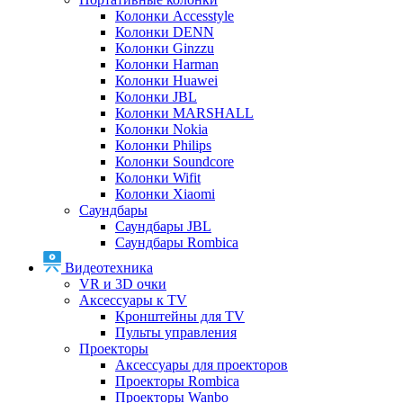
Колонки Accesstyle
Колонки DENN
Колонки Ginzzu
Колонки Harman
Колонки Huawei
Колонки JBL
Колонки MARSHALL
Колонки Nokia
Колонки Philips
Колонки Soundcore
Колонки Wifit
Колонки Xiaomi
Саундбары
Саундбары JBL
Саундбары Rombica
Видеотехника
VR и 3D очки
Аксессуары к TV
Кронштейны для TV
Пульты управления
Проекторы
Аксессуары для проекторов
Проекторы Rombica
Проекторы Wanbo