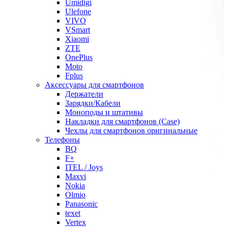
Umidigi
Ulefone
VIVO
VSmart
Xiaomi
ZTE
OnePlus
Moto
Fplus
Аксессуары для смартфонов
Держатели
Зарядки/Кабели
Моноподы и штативы
Накладки для смартфонов (Case)
Чехлы для смартфонов оригинальные
Телефоны
BQ
F+
ITEL / Joys
Maxvi
Nokia
Olmio
Panasonic
texet
Vertex