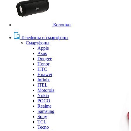
Колонки
Телефоны и смартфоны
Смартфоны
Apple
Asus
Doogee
Honor
HTC
Huawei
Infinix
ITEL
Motorola
Nokia
POCO
Realme
Samsung
Sony
TCL
Tecno