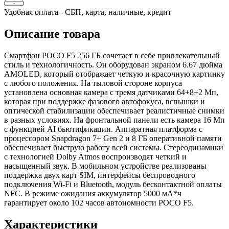
Удобная оплата - СБП, карта, наличные, кредит
Описание товара
Смартфон POCO F5 256 ГБ сочетает в себе привлекательный
стиль и технологичность. Он оборудован экраном 6.67 дюйма
AMOLED, который отображает четкую и красочную картинку
с любого положения. На тыловой стороне корпуса
установлена основная камера с тремя датчиками 64+8+2 Мп,
которая при поддержке фазового автофокуса, вспышки и
оптической стабилизации обеспечивает реалистичные снимки
в разных условиях. На фронтальной панели есть камера 16 Мп
с функцией AI бьютификации. Аппаратная платформа с
процессором Snapdragon 7+ Gen 2 и 8 ГБ оперативной памяти
обеспечивает быструю работу всей системы. Стереодинамики
с технологией Dolby Atmos воспроизводят четкий и
насыщенный звук. В мобильном устройстве реализованы
поддержка двух карт SIM, интерфейсы беспроводного
подключения Wi-Fi и Bluetooth, модуль бесконтактной оплаты
NFC. В режиме ожидания аккумулятор 5000 мА*ч
гарантирует около 102 часов автономности POCO F5.
Характеристики