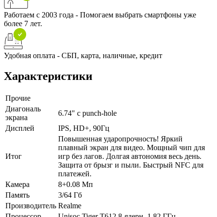
Работаем с 2003 года - Помогаем выбрать смартфоны уже
более 7 лет.
Удобная оплата - СБП, карта, наличные, кредит
Характеристики
Прочие
Диагональ
6.74" с punch-hole
экрана
Дисплей
IPS, HD+, 90Гц
Повышенная ударопрочность! Яркий
плавный экран для видео. Мощный чип для
Итог
игр без лагов. Долгая автономия весь день.
Защита от брызг и пыли. Быстрый NFC для
платежей.
Камера
8+0.08 Мп
Память
3/64 Гб
Производитель
Realme
Процессор
Unisoc Tiger T612 8-ядерн. 1.82 ГГц