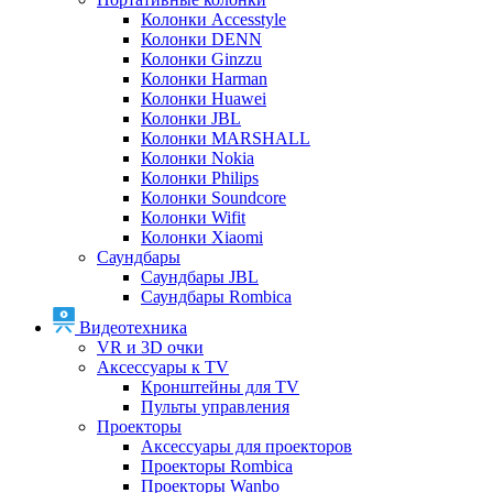
Колонки Accesstyle
Колонки DENN
Колонки Ginzzu
Колонки Harman
Колонки Huawei
Колонки JBL
Колонки MARSHALL
Колонки Nokia
Колонки Philips
Колонки Soundcore
Колонки Wifit
Колонки Xiaomi
Саундбары
Саундбары JBL
Саундбары Rombica
Видеотехника
VR и 3D очки
Аксессуары к TV
Кронштейны для TV
Пульты управления
Проекторы
Аксессуары для проекторов
Проекторы Rombica
Проекторы Wanbo