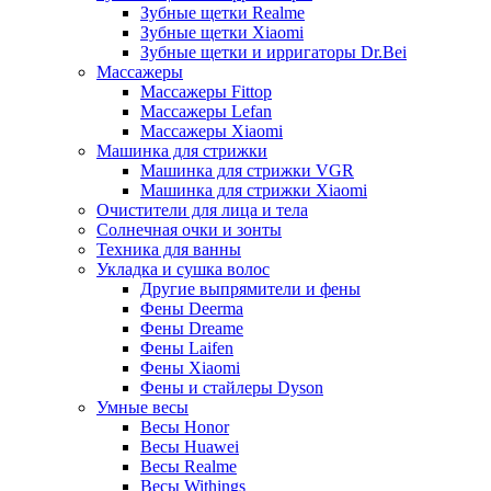
Зубные щетки Realme
Зубные щетки Xiaomi
Зубные щетки и ирригаторы Dr.Bei
Массажеры
Массажеры Fittop
Массажеры Lefan
Массажеры Xiaomi
Машинка для стрижки
Машинка для стрижки VGR
Машинка для стрижки Xiaomi
Очистители для лица и тела
Солнечная очки и зонты
Техника для ванны
Укладка и сушка волос
Другие выпрямители и фены
Фены Deerma
Фены Dreame
Фены Laifen
Фены Xiaomi
Фены и стайлеры Dyson
Умные весы
Весы Honor
Весы Huawei
Весы Realme
Весы Withings