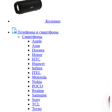
Колонки
Телефоны и смартфоны
Смартфоны
Apple
Asus
Doogee
Honor
HTC
Huawei
Infinix
ITEL
Motorola
Nokia
POCO
Realme
Samsung
Sony
TCL
Tecno