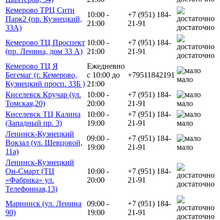
Кемерово ТРЦ Сити
10:00 -
+7 (951) 184-
Парк2 (пр. Кузнецкий,
21:00
21-91
достаточно
33А)
Кемерово ТЦ Проспект
10:00 -
+7 (951) 184-
(пр. Ленина, дом 33 А)
21:00
21-91
достаточно
Кемерово ТЦ Я
Ежедневно
Бегемаг (г. Кемерово,
с 10:00 до
+79511842191
мало
Кузнецкий просп. 33Б )
21:00
Киселевск Кручар (ул.
10:00 -
+7 (951) 184-
Томская,20)
20:00
21-91
мало
Киселевск ТЦ Калина
10:00 -
+7 (951) 184-
(Западный пр. 3)
19:00
21-91
мало
Ленинск-Кузнецкий
09:00 -
+7 (951) 184-
Вокзал (ул. Шевцовой,
19:00
21-91
мало
11а)
Ленинск-Кузнецкий
Он-Смарт (ТЦ
10:00 -
+7 (951) 184-
«Фабрика» ул.
20:00
21-91
достаточно
Телефонная,13)
Мариинск (ул. Ленина
09:00 -
+7 (951) 184-
90)
19:00
21-91
достаточно