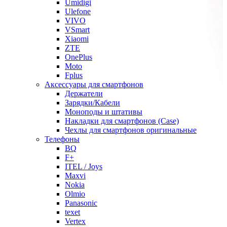
Umidigi
Ulefone
VIVO
VSmart
Xiaomi
ZTE
OnePlus
Moto
Fplus
Аксессуары для смартфонов
Держатели
Зарядки/Кабели
Моноподы и штативы
Накладки для смартфонов (Case)
Чехлы для смартфонов оригинальные
Телефоны
BQ
F+
ITEL / Joys
Maxvi
Nokia
Olmio
Panasonic
texet
Vertex