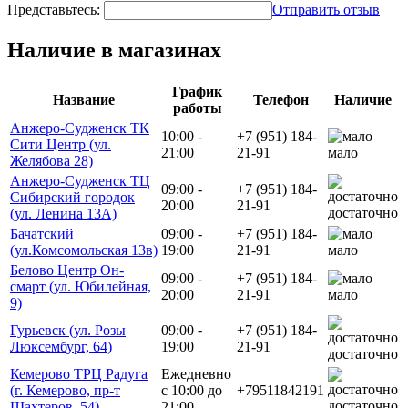
Представьтесь:
Отправить отзыв
Наличие в магазинах
График
Название
Телефон
Наличие
работы
Анжеро-Судженск ТК
10:00 -
+7 (951) 184-
Сити Центр (ул.
21:00
21-91
мало
Желябова 28)
Анжеро-Судженск ТЦ
09:00 -
+7 (951) 184-
Сибирский городок
20:00
21-91
достаточно
(ул. Ленина 13А)
Бачатский
09:00 -
+7 (951) 184-
(ул.Комсомольская 13в)
19:00
21-91
мало
Белово Центр Он-
09:00 -
+7 (951) 184-
смарт (ул. Юбилейная,
20:00
21-91
мало
9)
Гурьевск (ул. Розы
09:00 -
+7 (951) 184-
Люксембург, 64)
19:00
21-91
достаточно
Кемерово ТРЦ Радуга
Ежедневно
(г. Кемерово, пр-т
с 10:00 до
+79511842191
достаточно
Шахтеров, 54)
21:00