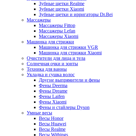
Зубные щетки Realme
Зубные щетки Xiaomi
Зубные щетки и ирригаторы Dr.Bei
Массажеры
Массажеры Fittop
Массажеры Lefan
Массажеры Xiaomi
Машинка для стрижки
Машинка для стрижки VGR
Машинка для стрижки Xiaomi
Очистители для лица и тела
Солнечная очки и зонты
Техника для ванны
Укладка и сушка волос
Другие выпрямители и фены
Фены Deerma
Фены Dreame
Фены Laifen
Фены Xiaomi
Фены и стайлеры Dyson
Умные весы
Весы Honor
Весы Huawei
Весы Realme
Весы Withings