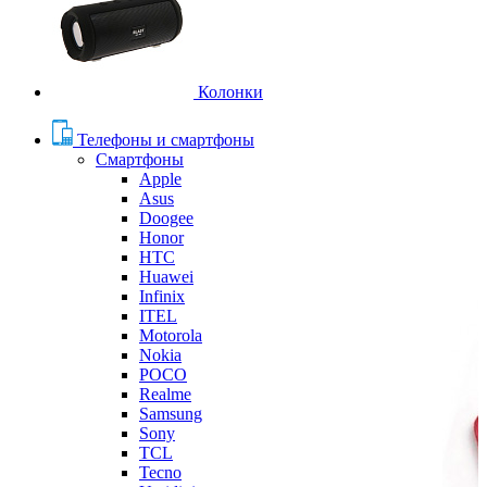
Колонки
Телефоны и смартфоны
Смартфоны
Apple
Asus
Doogee
Honor
HTC
Huawei
Infinix
ITEL
Motorola
Nokia
POCO
Realme
Samsung
Sony
TCL
Tecno