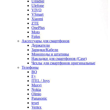
Umidigi
Ulefone
VIVO
VSmart
Xiaomi
ZTE
OnePlus
Moto
Fplus
Аксессуары для смартфонов
Держатели
Зарядки/Кабели
Моноподы и штативы
Накладки для смартфонов (Case)
Чехлы для смартфонов оригинальные
Телефоны
BQ
F+
ITEL / Joys
Maxvi
Nokia
Olmio
Panasonic
texet
Vertex