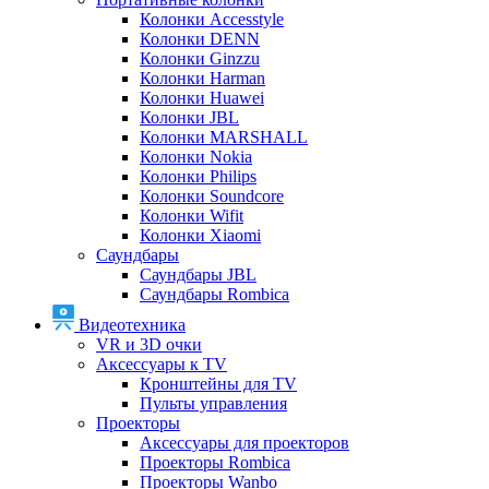
Колонки Accesstyle
Колонки DENN
Колонки Ginzzu
Колонки Harman
Колонки Huawei
Колонки JBL
Колонки MARSHALL
Колонки Nokia
Колонки Philips
Колонки Soundcore
Колонки Wifit
Колонки Xiaomi
Саундбары
Саундбары JBL
Саундбары Rombica
Видеотехника
VR и 3D очки
Аксессуары к TV
Кронштейны для TV
Пульты управления
Проекторы
Аксессуары для проекторов
Проекторы Rombica
Проекторы Wanbo