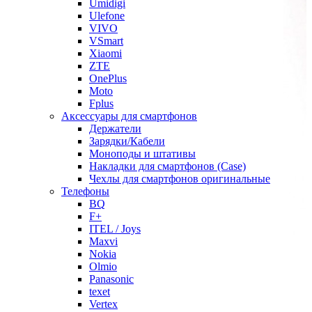
Umidigi
Ulefone
VIVO
VSmart
Xiaomi
ZTE
OnePlus
Moto
Fplus
Аксессуары для смартфонов
Держатели
Зарядки/Кабели
Моноподы и штативы
Накладки для смартфонов (Case)
Чехлы для смартфонов оригинальные
Телефоны
BQ
F+
ITEL / Joys
Maxvi
Nokia
Olmio
Panasonic
texet
Vertex