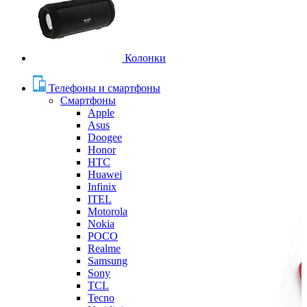
Колонки
Телефоны и смартфоны
Смартфоны
Apple
Asus
Doogee
Honor
HTC
Huawei
Infinix
ITEL
Motorola
Nokia
POCO
Realme
Samsung
Sony
TCL
Tecno