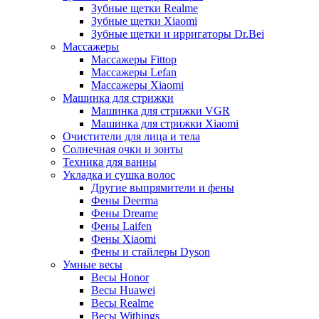
Зубные щетки Realme
Зубные щетки Xiaomi
Зубные щетки и ирригаторы Dr.Bei
Массажеры
Массажеры Fittop
Массажеры Lefan
Массажеры Xiaomi
Машинка для стрижки
Машинка для стрижки VGR
Машинка для стрижки Xiaomi
Очистители для лица и тела
Солнечная очки и зонты
Техника для ванны
Укладка и сушка волос
Другие выпрямители и фены
Фены Deerma
Фены Dreame
Фены Laifen
Фены Xiaomi
Фены и стайлеры Dyson
Умные весы
Весы Honor
Весы Huawei
Весы Realme
Весы Withings