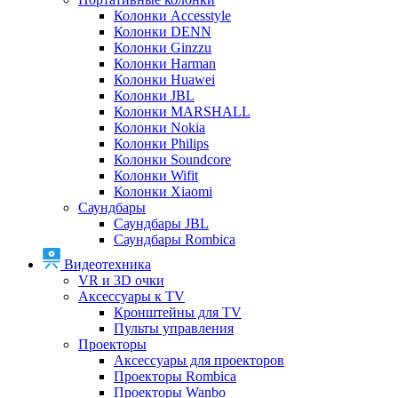
Колонки Accesstyle
Колонки DENN
Колонки Ginzzu
Колонки Harman
Колонки Huawei
Колонки JBL
Колонки MARSHALL
Колонки Nokia
Колонки Philips
Колонки Soundcore
Колонки Wifit
Колонки Xiaomi
Саундбары
Саундбары JBL
Саундбары Rombica
Видеотехника
VR и 3D очки
Аксессуары к TV
Кронштейны для TV
Пульты управления
Проекторы
Аксессуары для проекторов
Проекторы Rombica
Проекторы Wanbo