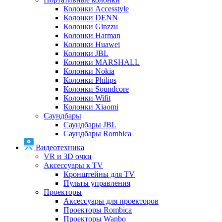
Колонки Accesstyle
Колонки DENN
Колонки Ginzzu
Колонки Harman
Колонки Huawei
Колонки JBL
Колонки MARSHALL
Колонки Nokia
Колонки Philips
Колонки Soundcore
Колонки Wifit
Колонки Xiaomi
Саундбары
Саундбары JBL
Саундбары Rombica
Видеотехника
VR и 3D очки
Аксессуары к TV
Кронштейны для TV
Пульты управления
Проекторы
Аксессуары для проекторов
Проекторы Rombica
Проекторы Wanbo