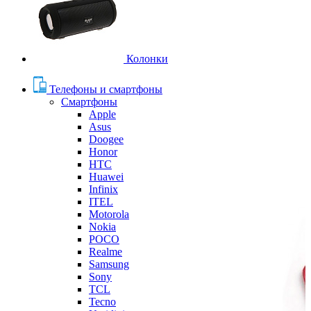
Колонки
Телефоны и смартфоны
Смартфоны
Apple
Asus
Doogee
Honor
HTC
Huawei
Infinix
ITEL
Motorola
Nokia
POCO
Realme
Samsung
Sony
TCL
Tecno