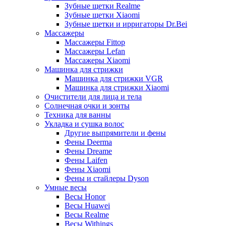
Зубные щетки Realme
Зубные щетки Xiaomi
Зубные щетки и ирригаторы Dr.Bei
Массажеры
Массажеры Fittop
Массажеры Lefan
Массажеры Xiaomi
Машинка для стрижки
Машинка для стрижки VGR
Машинка для стрижки Xiaomi
Очистители для лица и тела
Солнечная очки и зонты
Техника для ванны
Укладка и сушка волос
Другие выпрямители и фены
Фены Deerma
Фены Dreame
Фены Laifen
Фены Xiaomi
Фены и стайлеры Dyson
Умные весы
Весы Honor
Весы Huawei
Весы Realme
Весы Withings