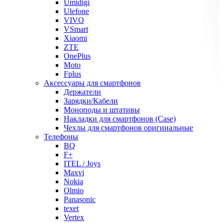
Umidigi
Ulefone
VIVO
VSmart
Xiaomi
ZTE
OnePlus
Moto
Fplus
Аксессуары для смартфонов
Держатели
Зарядки/Кабели
Моноподы и штативы
Накладки для смартфонов (Case)
Чехлы для смартфонов оригинальные
Телефоны
BQ
F+
ITEL / Joys
Maxvi
Nokia
Olmio
Panasonic
texet
Vertex