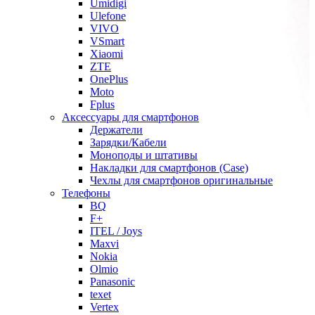
Umidigi
Ulefone
VIVO
VSmart
Xiaomi
ZTE
OnePlus
Moto
Fplus
Аксессуары для смартфонов
Держатели
Зарядки/Кабели
Моноподы и штативы
Накладки для смартфонов (Case)
Чехлы для смартфонов оригинальные
Телефоны
BQ
F+
ITEL / Joys
Maxvi
Nokia
Olmio
Panasonic
texet
Vertex