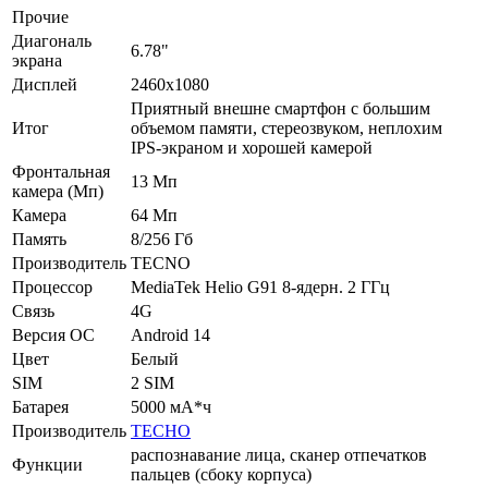
Прочие
Диагональ
6.78"
экрана
Дисплей
2460x1080
Приятный внешне смартфон с большим
Итог
объемом памяти, стереозвуком, неплохим
IPS-экраном и хорошей камерой
Фронтальная
13 Мп
камера (Мп)
Камера
64 Мп
Память
8/256 Гб
Производитель
TECNO
Процессор
MediaTek Helio G91 8-ядерн. 2 ГГц
Связь
4G
Версия ОС
Android 14
Цвет
Белый
SIM
2 SIM
Батарея
5000 мА*ч
Производитель
TECHO
распознавание лица, сканер отпечатков
Функции
пальцев (сбоку корпуса)