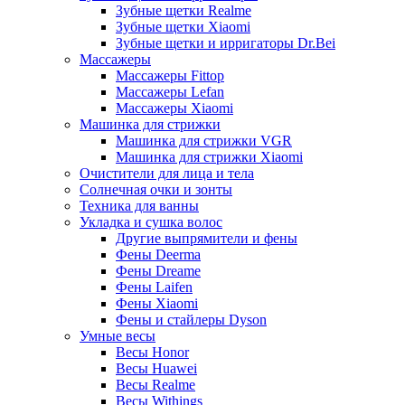
Зубные щетки Realme
Зубные щетки Xiaomi
Зубные щетки и ирригаторы Dr.Bei
Массажеры
Массажеры Fittop
Массажеры Lefan
Массажеры Xiaomi
Машинка для стрижки
Машинка для стрижки VGR
Машинка для стрижки Xiaomi
Очистители для лица и тела
Солнечная очки и зонты
Техника для ванны
Укладка и сушка волос
Другие выпрямители и фены
Фены Deerma
Фены Dreame
Фены Laifen
Фены Xiaomi
Фены и стайлеры Dyson
Умные весы
Весы Honor
Весы Huawei
Весы Realme
Весы Withings