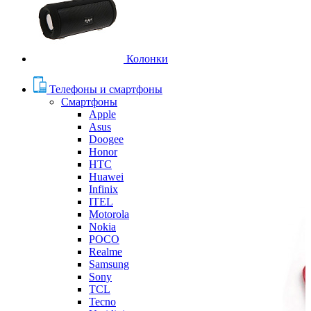
Колонки
Телефоны и смартфоны
Смартфоны
Apple
Asus
Doogee
Honor
HTC
Huawei
Infinix
ITEL
Motorola
Nokia
POCO
Realme
Samsung
Sony
TCL
Tecno