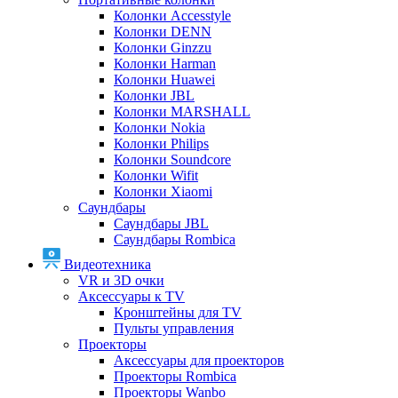
Колонки Accesstyle
Колонки DENN
Колонки Ginzzu
Колонки Harman
Колонки Huawei
Колонки JBL
Колонки MARSHALL
Колонки Nokia
Колонки Philips
Колонки Soundcore
Колонки Wifit
Колонки Xiaomi
Саундбары
Саундбары JBL
Саундбары Rombica
Видеотехника
VR и 3D очки
Аксессуары к TV
Кронштейны для TV
Пульты управления
Проекторы
Аксессуары для проекторов
Проекторы Rombica
Проекторы Wanbo