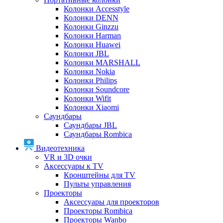
Колонки Accesstyle
Колонки DENN
Колонки Ginzzu
Колонки Harman
Колонки Huawei
Колонки JBL
Колонки MARSHALL
Колонки Nokia
Колонки Philips
Колонки Soundcore
Колонки Wifit
Колонки Xiaomi
Саундбары
Саундбары JBL
Саундбары Rombica
Видеотехника
VR и 3D очки
Аксессуары к TV
Кронштейны для TV
Пульты управления
Проекторы
Аксессуары для проекторов
Проекторы Rombica
Проекторы Wanbo