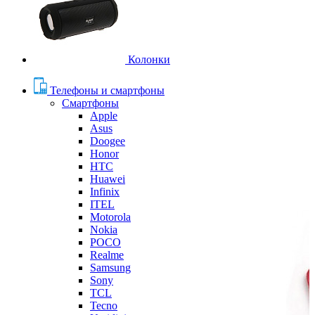
Колонки
Телефоны и смартфоны
Смартфоны
Apple
Asus
Doogee
Honor
HTC
Huawei
Infinix
ITEL
Motorola
Nokia
POCO
Realme
Samsung
Sony
TCL
Tecno