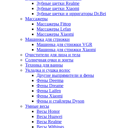
Зубные щетки Realme
Зубные щетки Xiaomi
Зубные щетки и ирригаторы Dr.Bei
Массажеры
Массажеры Fittop
Массажеры Lefan
Массажеры Xiaomi
Машинка для стрижки
Машинка для стрижки VGR
Машинка для стрижки Xiaomi
Очистители для лица и тела
Солнечная очки и зонты
Техника для ванны
Укладка и сушка волос
Другие выпрямители и фены
Фены Deerma
Фены Dreame
Фены Laifen
Фены Xiaomi
Фены и стайлеры Dyson
Умные весы
Весы Honor
Весы Huawei
Весы Realme
Весы Withings