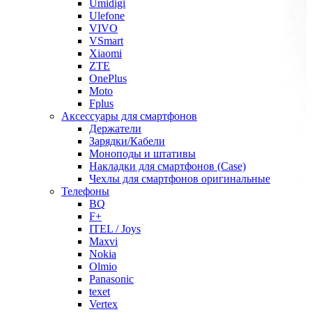
Umidigi
Ulefone
VIVO
VSmart
Xiaomi
ZTE
OnePlus
Moto
Fplus
Аксессуары для смартфонов
Держатели
Зарядки/Кабели
Моноподы и штативы
Накладки для смартфонов (Case)
Чехлы для смартфонов оригинальные
Телефоны
BQ
F+
ITEL / Joys
Maxvi
Nokia
Olmio
Panasonic
texet
Vertex