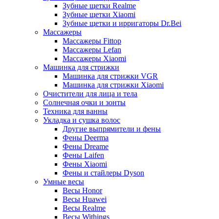
Зубные щетки Realme
Зубные щетки Xiaomi
Зубные щетки и ирригаторы Dr.Bei
Массажеры
Массажеры Fittop
Массажеры Lefan
Массажеры Xiaomi
Машинка для стрижки
Машинка для стрижки VGR
Машинка для стрижки Xiaomi
Очистители для лица и тела
Солнечная очки и зонты
Техника для ванны
Укладка и сушка волос
Другие выпрямители и фены
Фены Deerma
Фены Dreame
Фены Laifen
Фены Xiaomi
Фены и стайлеры Dyson
Умные весы
Весы Honor
Весы Huawei
Весы Realme
Весы Withings