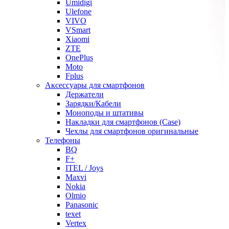
Umidigi
Ulefone
VIVO
VSmart
Xiaomi
ZTE
OnePlus
Moto
Fplus
Аксессуары для смартфонов
Держатели
Зарядки/Кабели
Моноподы и штативы
Накладки для смартфонов (Case)
Чехлы для смартфонов оригинальные
Телефоны
BQ
F+
ITEL / Joys
Maxvi
Nokia
Olmio
Panasonic
texet
Vertex