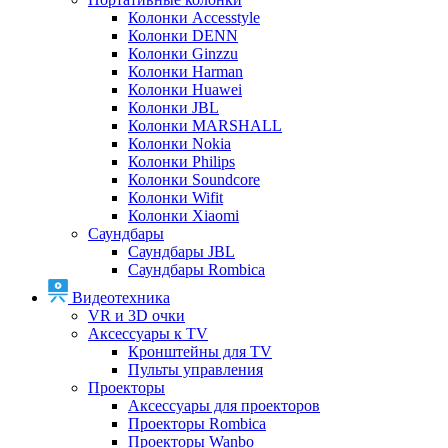
Колонки Accesstyle
Колонки DENN
Колонки Ginzzu
Колонки Harman
Колонки Huawei
Колонки JBL
Колонки MARSHALL
Колонки Nokia
Колонки Philips
Колонки Soundcore
Колонки Wifit
Колонки Xiaomi
Саундбары
Саундбары JBL
Саундбары Rombica
Видеотехника
VR и 3D очки
Аксессуары к TV
Кронштейны для TV
Пульты управления
Проекторы
Аксессуары для проекторов
Проекторы Rombica
Проекторы Wanbo