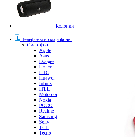
Колонки
Телефоны и смартфоны
Смартфоны
Apple
Asus
Doogee
Honor
HTC
Huawei
Infinix
ITEL
Motorola
Nokia
POCO
Realme
Samsung
Sony
TCL
Tecno