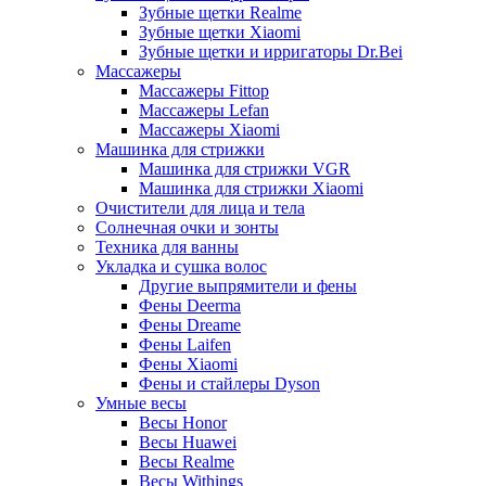
Зубные щетки Realme
Зубные щетки Xiaomi
Зубные щетки и ирригаторы Dr.Bei
Массажеры
Массажеры Fittop
Массажеры Lefan
Массажеры Xiaomi
Машинка для стрижки
Машинка для стрижки VGR
Машинка для стрижки Xiaomi
Очистители для лица и тела
Солнечная очки и зонты
Техника для ванны
Укладка и сушка волос
Другие выпрямители и фены
Фены Deerma
Фены Dreame
Фены Laifen
Фены Xiaomi
Фены и стайлеры Dyson
Умные весы
Весы Honor
Весы Huawei
Весы Realme
Весы Withings