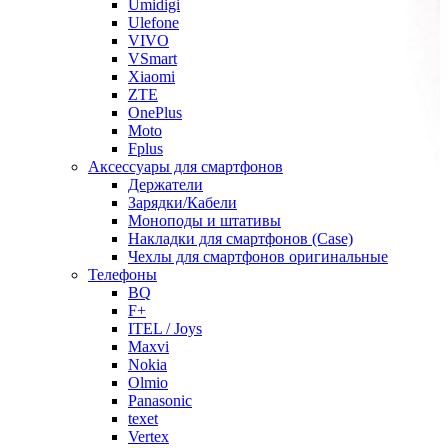
Umidigi
Ulefone
VIVO
VSmart
Xiaomi
ZTE
OnePlus
Moto
Fplus
Аксессуары для смартфонов
Держатели
Зарядки/Кабели
Моноподы и штативы
Накладки для смартфонов (Case)
Чехлы для смартфонов оригинальные
Телефоны
BQ
F+
ITEL / Joys
Maxvi
Nokia
Olmio
Panasonic
texet
Vertex