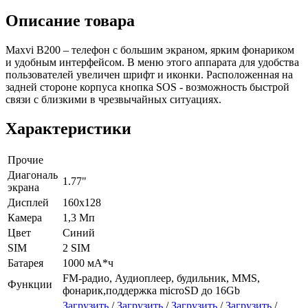
Описание товара
Maxvi B200 – телефон с большим экраном, ярким фонариком
и удобным интерфейсом. В меню этого аппарата для удобства
пользователей увеличен шрифт и иконки. Расположенная на
задней стороне корпуса кнопка SOS - возможность быстрой
связи с близкими в чрезвычайных ситуациях.
Характеристики
Прочие
Диагональ
1.77"
экрана
Дисплей
160х128
Камера
1,3 Мп
Цвет
Синий
SIM
2 SIM
Батарея
1000 мА*ч
FM-радио, Аудиоплеер, будильник, MMS,
Функции
фонарик,поддержка microSD до 16Gb
Загрузить
/
Загрузить
/
Загрузить
/
Загрузить
/