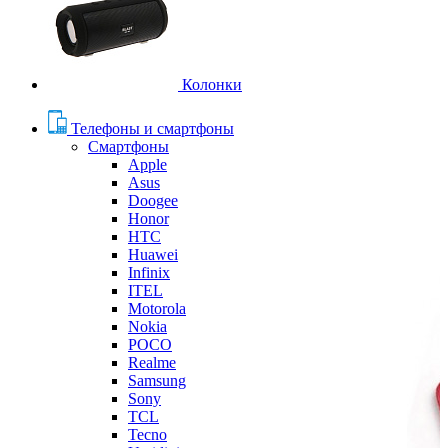
Колонки
Телефоны и смартфоны
Смартфоны
Apple
Asus
Doogee
Honor
HTC
Huawei
Infinix
ITEL
Motorola
Nokia
POCO
Realme
Samsung
Sony
TCL
Tecno