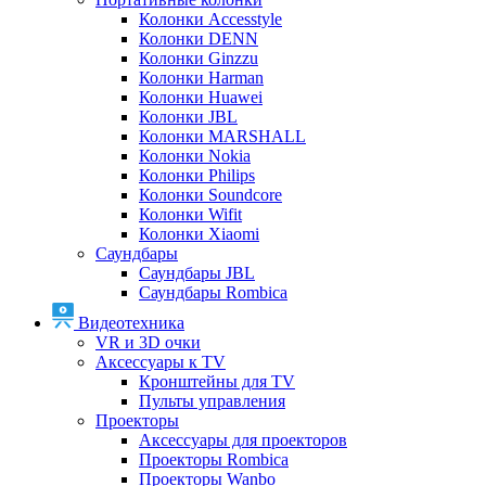
Колонки Accesstyle
Колонки DENN
Колонки Ginzzu
Колонки Harman
Колонки Huawei
Колонки JBL
Колонки MARSHALL
Колонки Nokia
Колонки Philips
Колонки Soundcore
Колонки Wifit
Колонки Xiaomi
Саундбары
Саундбары JBL
Саундбары Rombica
Видеотехника
VR и 3D очки
Аксессуары к TV
Кронштейны для TV
Пульты управления
Проекторы
Аксессуары для проекторов
Проекторы Rombica
Проекторы Wanbo