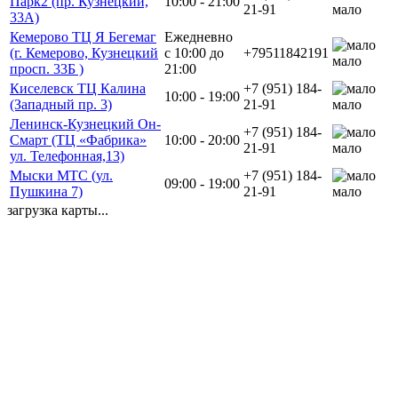
Парк2 (пр. Кузнецкий,
10:00 - 21:00
21-91
мало
33А)
Кемерово ТЦ Я Бегемаг
Ежедневно
(г. Кемерово, Кузнецкий
с 10:00 до
+79511842191
мало
просп. 33Б )
21:00
Киселевск ТЦ Калина
+7 (951) 184-
10:00 - 19:00
(Западный пр. 3)
21-91
мало
Ленинск-Кузнецкий Он-
+7 (951) 184-
Смарт (ТЦ «Фабрика»
10:00 - 20:00
21-91
мало
ул. Телефонная,13)
Мыски МТС (ул.
+7 (951) 184-
09:00 - 19:00
Пушкина 7)
21-91
мало
загрузка карты...