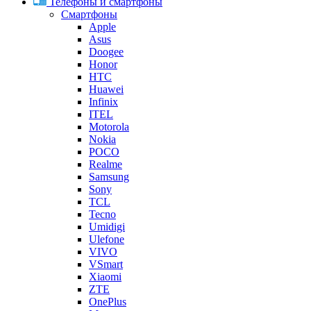
Телефоны и смартфоны
Смартфоны
Apple
Asus
Doogee
Honor
HTC
Huawei
Infinix
ITEL
Motorola
Nokia
POCO
Realme
Samsung
Sony
TCL
Tecno
Umidigi
Ulefone
VIVO
VSmart
Xiaomi
ZTE
OnePlus