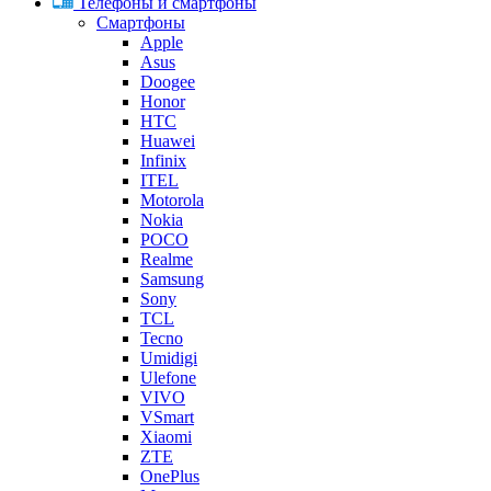
Телефоны и смартфоны
Смартфоны
Apple
Asus
Doogee
Honor
HTC
Huawei
Infinix
ITEL
Motorola
Nokia
POCO
Realme
Samsung
Sony
TCL
Tecno
Umidigi
Ulefone
VIVO
VSmart
Xiaomi
ZTE
OnePlus