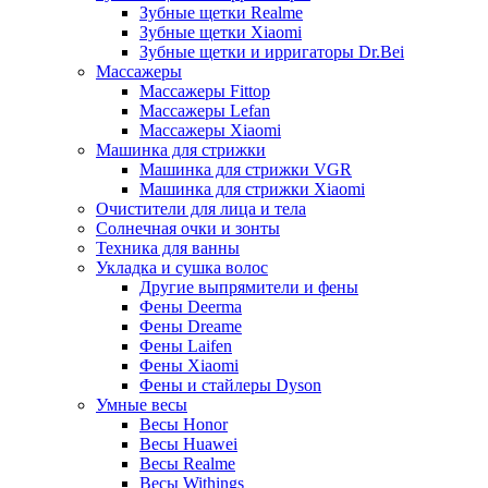
Зубные щетки Realme
Зубные щетки Xiaomi
Зубные щетки и ирригаторы Dr.Bei
Массажеры
Массажеры Fittop
Массажеры Lefan
Массажеры Xiaomi
Машинка для стрижки
Машинка для стрижки VGR
Машинка для стрижки Xiaomi
Очистители для лица и тела
Солнечная очки и зонты
Техника для ванны
Укладка и сушка волос
Другие выпрямители и фены
Фены Deerma
Фены Dreame
Фены Laifen
Фены Xiaomi
Фены и стайлеры Dyson
Умные весы
Весы Honor
Весы Huawei
Весы Realme
Весы Withings