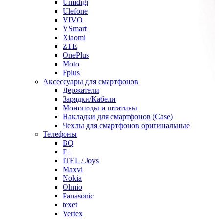
Umidigi
Ulefone
VIVO
VSmart
Xiaomi
ZTE
OnePlus
Moto
Fplus
Аксессуары для смартфонов
Держатели
Зарядки/Кабели
Моноподы и штативы
Накладки для смартфонов (Case)
Чехлы для смартфонов оригинальные
Телефоны
BQ
F+
ITEL / Joys
Maxvi
Nokia
Olmio
Panasonic
texet
Vertex