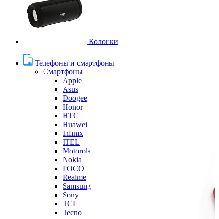
Колонки
Телефоны и смартфоны
Смартфоны
Apple
Asus
Doogee
Honor
HTC
Huawei
Infinix
ITEL
Motorola
Nokia
POCO
Realme
Samsung
Sony
TCL
Tecno