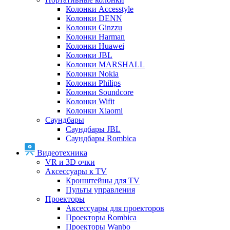
Колонки Accesstyle
Колонки DENN
Колонки Ginzzu
Колонки Harman
Колонки Huawei
Колонки JBL
Колонки MARSHALL
Колонки Nokia
Колонки Philips
Колонки Soundcore
Колонки Wifit
Колонки Xiaomi
Саундбары
Саундбары JBL
Саундбары Rombica
Видеотехника
VR и 3D очки
Аксессуары к TV
Кронштейны для TV
Пульты управления
Проекторы
Аксессуары для проекторов
Проекторы Rombica
Проекторы Wanbo