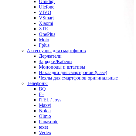
Umidigi
Ulefone
VIVO
VSmart
Xiaomi
ZTE
OnePlus
Moto
Fplus
Аксессуары для смартфонов
Держатели
Зарядки/Кабели
Моноподы и штативы
Накладки для смартфонов (Case)
Чехлы для смартфонов оригинальные
Телефоны
BQ
F+
ITEL / Joys
Maxvi
Nokia
Olmio
Panasonic
texet
Vertex