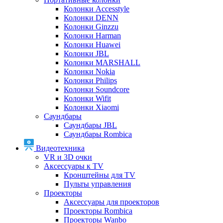
Колонки Accesstyle
Колонки DENN
Колонки Ginzzu
Колонки Harman
Колонки Huawei
Колонки JBL
Колонки MARSHALL
Колонки Nokia
Колонки Philips
Колонки Soundcore
Колонки Wifit
Колонки Xiaomi
Саундбары
Саундбары JBL
Саундбары Rombica
Видеотехника
VR и 3D очки
Аксессуары к TV
Кронштейны для TV
Пульты управления
Проекторы
Аксессуары для проекторов
Проекторы Rombica
Проекторы Wanbo