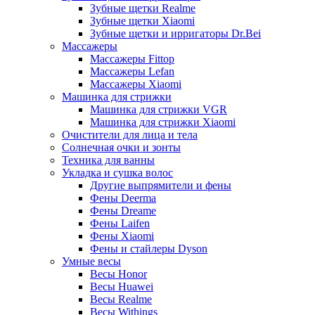
Зубные щетки Realme
Зубные щетки Xiaomi
Зубные щетки и ирригаторы Dr.Bei
Массажеры
Массажеры Fittop
Массажеры Lefan
Массажеры Xiaomi
Машинка для стрижки
Машинка для стрижки VGR
Машинка для стрижки Xiaomi
Очистители для лица и тела
Солнечная очки и зонты
Техника для ванны
Укладка и сушка волос
Другие выпрямители и фены
Фены Deerma
Фены Dreame
Фены Laifen
Фены Xiaomi
Фены и стайлеры Dyson
Умные весы
Весы Honor
Весы Huawei
Весы Realme
Весы Withings