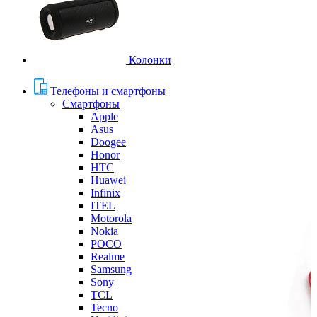
Колонки
Телефоны и смартфоны
Смартфоны
Apple
Asus
Doogee
Honor
HTC
Huawei
Infinix
ITEL
Motorola
Nokia
POCO
Realme
Samsung
Sony
TCL
Tecno