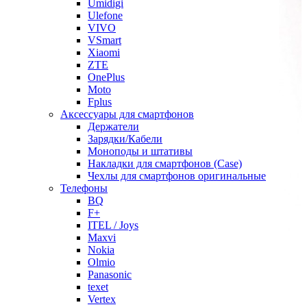
Umidigi
Ulefone
VIVO
VSmart
Xiaomi
ZTE
OnePlus
Moto
Fplus
Аксессуары для смартфонов
Держатели
Зарядки/Кабели
Моноподы и штативы
Накладки для смартфонов (Case)
Чехлы для смартфонов оригинальные
Телефоны
BQ
F+
ITEL / Joys
Maxvi
Nokia
Olmio
Panasonic
texet
Vertex