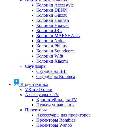
Колонки Accesstyle
Колонки DENN
Колонки Ginzzu
Колонки Harman
Колонки Huawei
Колонки JBL
Колонки MARSHALL
Колонки Nokia
Колонки Philips
Колонки Soundcore
Колонки Wifit
Колонки Xiaomi
Саундбары
Саундбары JBL
Саундбары Rombica
Видеотехника
VR и 3D очки
Аксессуары к TV
Кронштейны для TV
Пульты управления
Проекторы
Аксессуары для проекторов
Проекторы Rombica
Проекторы Wanbo