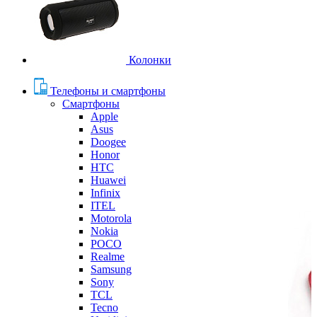
Колонки
Телефоны и смартфоны
Смартфоны
Apple
Asus
Doogee
Honor
HTC
Huawei
Infinix
ITEL
Motorola
Nokia
POCO
Realme
Samsung
Sony
TCL
Tecno