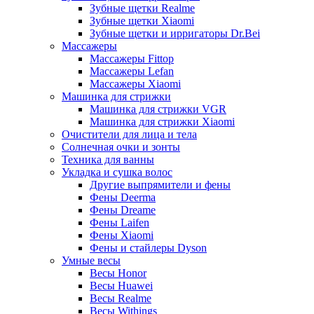
Зубные щетки Realme
Зубные щетки Xiaomi
Зубные щетки и ирригаторы Dr.Bei
Массажеры
Массажеры Fittop
Массажеры Lefan
Массажеры Xiaomi
Машинка для стрижки
Машинка для стрижки VGR
Машинка для стрижки Xiaomi
Очистители для лица и тела
Солнечная очки и зонты
Техника для ванны
Укладка и сушка волос
Другие выпрямители и фены
Фены Deerma
Фены Dreame
Фены Laifen
Фены Xiaomi
Фены и стайлеры Dyson
Умные весы
Весы Honor
Весы Huawei
Весы Realme
Весы Withings