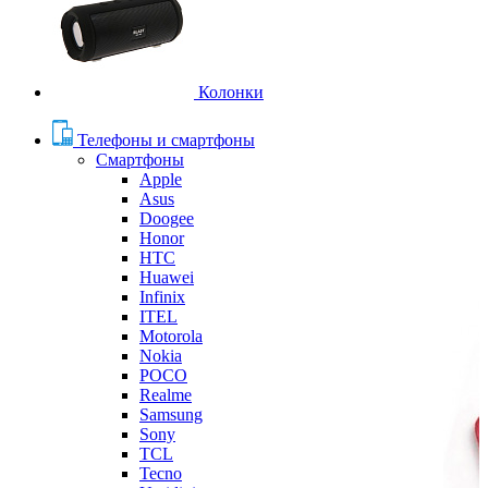
Колонки
Телефоны и смартфоны
Смартфоны
Apple
Asus
Doogee
Honor
HTC
Huawei
Infinix
ITEL
Motorola
Nokia
POCO
Realme
Samsung
Sony
TCL
Tecno