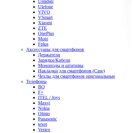
Umidigi
Ulefone
VIVO
VSmart
Xiaomi
ZTE
OnePlus
Moto
Fplus
Аксессуары для смартфонов
Держатели
Зарядки/Кабели
Моноподы и штативы
Накладки для смартфонов (Case)
Чехлы для смартфонов оригинальные
Телефоны
BQ
F+
ITEL / Joys
Maxvi
Nokia
Olmio
Panasonic
texet
Vertex