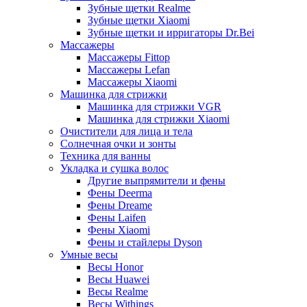
Зубные щетки Realme
Зубные щетки Xiaomi
Зубные щетки и ирригаторы Dr.Bei
Массажеры
Массажеры Fittop
Массажеры Lefan
Массажеры Xiaomi
Машинка для стрижки
Машинка для стрижки VGR
Машинка для стрижки Xiaomi
Очистители для лица и тела
Солнечная очки и зонты
Техника для ванны
Укладка и сушка волос
Другие выпрямители и фены
Фены Deerma
Фены Dreame
Фены Laifen
Фены Xiaomi
Фены и стайлеры Dyson
Умные весы
Весы Honor
Весы Huawei
Весы Realme
Весы Withings