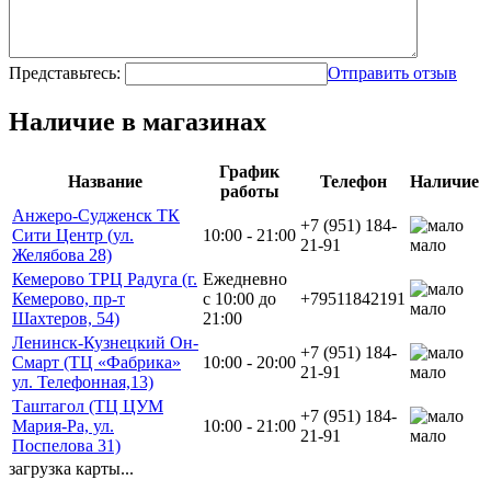
Представьтесь:
Отправить отзыв
Наличие в магазинах
График
Название
Телефон
Наличие
работы
Анжеро-Судженск ТК
+7 (951) 184-
Сити Центр (ул.
10:00 - 21:00
21-91
мало
Желябова 28)
Кемерово ТРЦ Радуга (г.
Ежедневно
Кемерово, пр-т
с 10:00 до
+79511842191
мало
Шахтеров, 54)
21:00
Ленинск-Кузнецкий Он-
+7 (951) 184-
Смарт (ТЦ «Фабрика»
10:00 - 20:00
21-91
мало
ул. Телефонная,13)
Таштагол (ТЦ ЦУМ
+7 (951) 184-
Мария-Ра, ул.
10:00 - 21:00
21-91
мало
Поспелова 31)
загрузка карты...