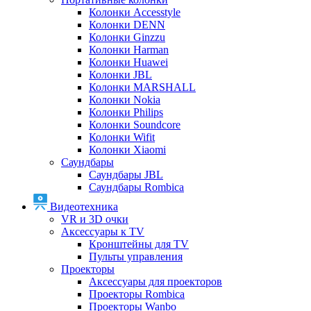
Колонки Accesstyle
Колонки DENN
Колонки Ginzzu
Колонки Harman
Колонки Huawei
Колонки JBL
Колонки MARSHALL
Колонки Nokia
Колонки Philips
Колонки Soundcore
Колонки Wifit
Колонки Xiaomi
Саундбары
Саундбары JBL
Саундбары Rombica
Видеотехника
VR и 3D очки
Аксессуары к TV
Кронштейны для TV
Пульты управления
Проекторы
Аксессуары для проекторов
Проекторы Rombica
Проекторы Wanbo