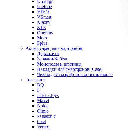
Umidigi
Ulefone
VIVO
VSmart
Xiaomi
ZTE
OnePlus
Moto
Fplus
Аксессуары для смартфонов
Держатели
Зарядки/Кабели
Моноподы и штативы
Накладки для смартфонов (Case)
Чехлы для смартфонов оригинальные
Телефоны
BQ
F+
ITEL / Joys
Maxvi
Nokia
Olmio
Panasonic
texet
Vertex