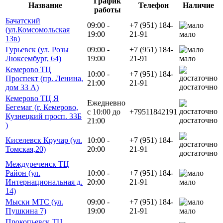
График
Название
Телефон
Наличие
работы
Бачатский
09:00 -
+7 (951) 184-
(ул.Комсомольская
19:00
21-91
мало
13в)
Гурьевск (ул. Розы
09:00 -
+7 (951) 184-
Люксембург, 64)
19:00
21-91
мало
Кемерово ТЦ
10:00 -
+7 (951) 184-
Проспект (пр. Ленина,
21:00
21-91
достаточно
дом 33 А)
Кемерово ТЦ Я
Ежедневно
Бегемаг (г. Кемерово,
с 10:00 до
+79511842191
Кузнецкий просп. 33Б
достаточно
21:00
)
Киселевск Кручар (ул.
10:00 -
+7 (951) 184-
Томская,20)
20:00
21-91
достаточно
Междуреченск ТЦ
Район (ул.
10:00 -
+7 (951) 184-
Интернациональная д.
20:00
21-91
мало
14)
Мыски МТС (ул.
09:00 -
+7 (951) 184-
Пушкина 7)
19:00
21-91
мало
Прокопьевск ТЦ