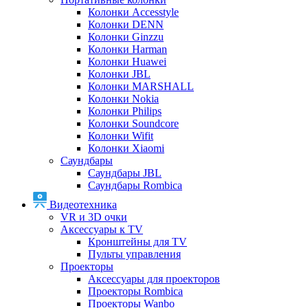
Колонки Accesstyle
Колонки DENN
Колонки Ginzzu
Колонки Harman
Колонки Huawei
Колонки JBL
Колонки MARSHALL
Колонки Nokia
Колонки Philips
Колонки Soundcore
Колонки Wifit
Колонки Xiaomi
Саундбары
Саундбары JBL
Саундбары Rombica
Видеотехника
VR и 3D очки
Аксессуары к TV
Кронштейны для TV
Пульты управления
Проекторы
Аксессуары для проекторов
Проекторы Rombica
Проекторы Wanbo