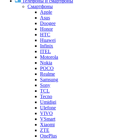
Телефоны и смартфоны
Смартфоны
Apple
Asus
Doogee
Honor
HTC
Huawei
Infinix
ITEL
Motorola
Nokia
POCO
Realme
Samsung
Sony
TCL
Tecno
Umidigi
Ulefone
VIVO
VSmart
Xiaomi
ZTE
OnePlus