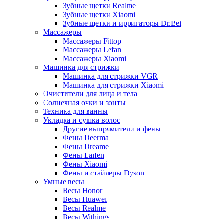
Зубные щетки Realme
Зубные щетки Xiaomi
Зубные щетки и ирригаторы Dr.Bei
Массажеры
Массажеры Fittop
Массажеры Lefan
Массажеры Xiaomi
Машинка для стрижки
Машинка для стрижки VGR
Машинка для стрижки Xiaomi
Очистители для лица и тела
Солнечная очки и зонты
Техника для ванны
Укладка и сушка волос
Другие выпрямители и фены
Фены Deerma
Фены Dreame
Фены Laifen
Фены Xiaomi
Фены и стайлеры Dyson
Умные весы
Весы Honor
Весы Huawei
Весы Realme
Весы Withings