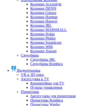
Колонки Accesstyle
Колонки DENN
Колонки Ginzzu
Колонки Harman
Колонки Huawei
Колонки JBL
Колонки MARSHALL
Колонки Nokia
Колонки Philips
Колонки Soundcore
Колонки Wifit
Колонки Xiaomi
Саундбары
Саундбары JBL
Саундбары Rombica
Видеотехника
VR и 3D очки
Аксессуары к TV
Кронштейны для TV
Пульты управления
Проекторы
Аксессуары для проекторов
Проекторы Rombica
Проекторы Wanbo