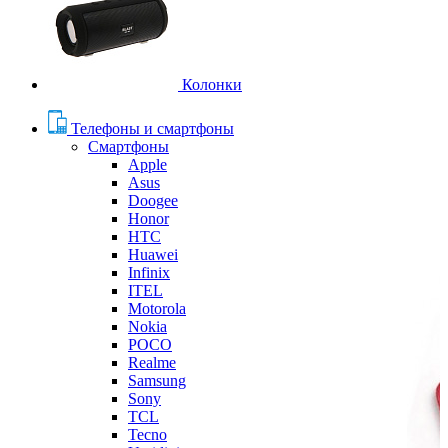
Колонки
Телефоны и смартфоны
Смартфоны
Apple
Asus
Doogee
Honor
HTC
Huawei
Infinix
ITEL
Motorola
Nokia
POCO
Realme
Samsung
Sony
TCL
Tecno