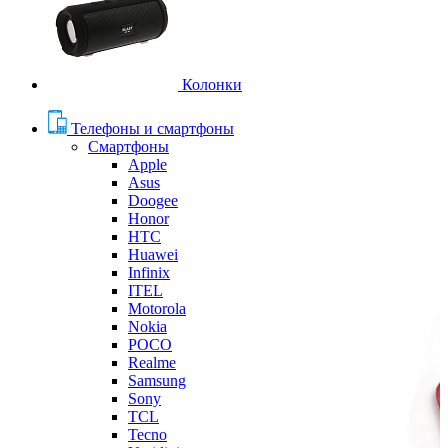
Колонки
Телефоны и смартфоны
Смартфоны
Apple
Asus
Doogee
Honor
HTC
Huawei
Infinix
ITEL
Motorola
Nokia
POCO
Realme
Samsung
Sony
TCL
Tecno