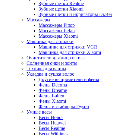
Зубные щетки Realme
Зубные щетки Xiaomi
Зубные щетки и ирригаторы Dr.Bei
Массажеры
Массажеры Fittop
Массажеры Lefan
Массажеры Xiaomi
Машинка для стрижки
Машинка для стрижки VGR
Машинка для стрижки Xiaomi
Очистители для лица и тела
Солнечная очки и зонты
Техника для ванны
Укладка и сушка волос
Другие выпрямители и фены
Фены Deerma
Фены Dreame
Фены Laifen
Фены Xiaomi
Фены и стайлеры Dyson
Умные весы
Весы Honor
Весы Huawei
Весы Realme
Весы Withings