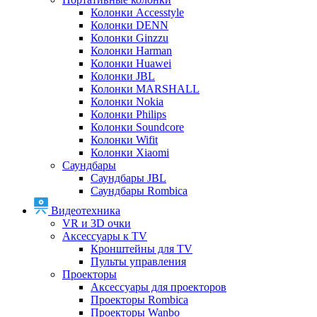
Колонки Accesstyle
Колонки DENN
Колонки Ginzzu
Колонки Harman
Колонки Huawei
Колонки JBL
Колонки MARSHALL
Колонки Nokia
Колонки Philips
Колонки Soundcore
Колонки Wifit
Колонки Xiaomi
Саундбары
Саундбары JBL
Саундбары Rombica
Видеотехника
VR и 3D очки
Аксессуары к TV
Кронштейны для TV
Пульты управления
Проекторы
Аксессуары для проекторов
Проекторы Rombica
Проекторы Wanbo