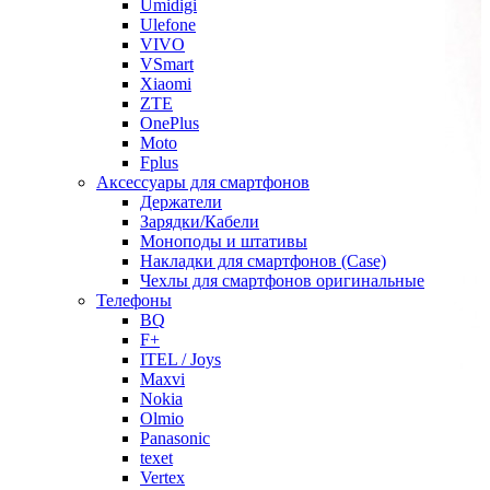
Umidigi
Ulefone
VIVO
VSmart
Xiaomi
ZTE
OnePlus
Moto
Fplus
Аксессуары для смартфонов
Держатели
Зарядки/Кабели
Моноподы и штативы
Накладки для смартфонов (Case)
Чехлы для смартфонов оригинальные
Телефоны
BQ
F+
ITEL / Joys
Maxvi
Nokia
Olmio
Panasonic
texet
Vertex