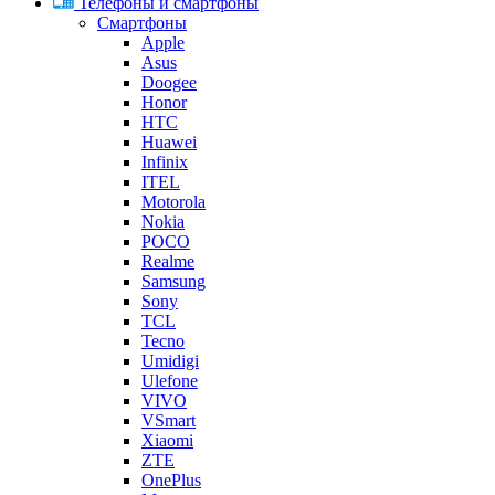
Телефоны и смартфоны
Смартфоны
Apple
Asus
Doogee
Honor
HTC
Huawei
Infinix
ITEL
Motorola
Nokia
POCO
Realme
Samsung
Sony
TCL
Tecno
Umidigi
Ulefone
VIVO
VSmart
Xiaomi
ZTE
OnePlus