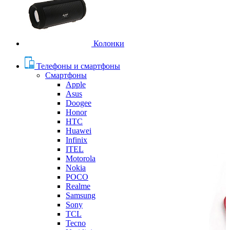
Колонки
Телефоны и смартфоны
Смартфоны
Apple
Asus
Doogee
Honor
HTC
Huawei
Infinix
ITEL
Motorola
Nokia
POCO
Realme
Samsung
Sony
TCL
Tecno