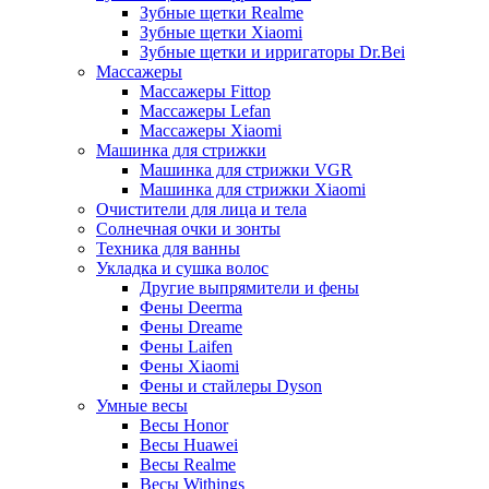
Зубные щетки Realme
Зубные щетки Xiaomi
Зубные щетки и ирригаторы Dr.Bei
Массажеры
Массажеры Fittop
Массажеры Lefan
Массажеры Xiaomi
Машинка для стрижки
Машинка для стрижки VGR
Машинка для стрижки Xiaomi
Очистители для лица и тела
Солнечная очки и зонты
Техника для ванны
Укладка и сушка волос
Другие выпрямители и фены
Фены Deerma
Фены Dreame
Фены Laifen
Фены Xiaomi
Фены и стайлеры Dyson
Умные весы
Весы Honor
Весы Huawei
Весы Realme
Весы Withings