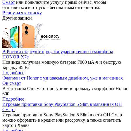
Смарт
или подключите услугу прямо сейчас, чтобы
отправиться в отпуск с бесплатным интернетом.
Вернуться к списку
Другие записи
В России стартуют продажи ударопрочного смартфона
HONOR X7e
Новинка получила мощную батарею 7000 мА·ч и быструю
зарядку 45 Вт
Подробнее
Флагман от Honor с узнаваемым дизайном, уже в магазинах
Он смарт
В магазины Он смарт поступили в продажу смартфоны Honor
600
Подробнее
Игровые приставки Sony PlayStation 5 Slim в магазинах ОН
Смарт
Игровые приставки Sony PlayStation 5 Slim в сети ОН Смарт
можно оформить в кредит или рассрочку, а также оплатить
картой Халва
Подробнее