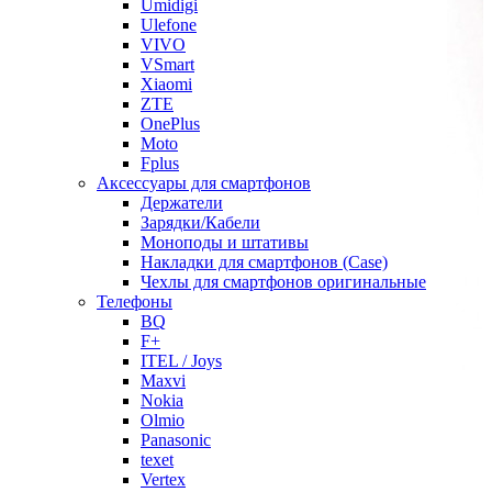
Umidigi
Ulefone
VIVO
VSmart
Xiaomi
ZTE
OnePlus
Moto
Fplus
Аксессуары для смартфонов
Держатели
Зарядки/Кабели
Моноподы и штативы
Накладки для смартфонов (Case)
Чехлы для смартфонов оригинальные
Телефоны
BQ
F+
ITEL / Joys
Maxvi
Nokia
Olmio
Panasonic
texet
Vertex