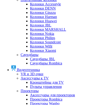
Колонки Accesstyle
Колонки DENN
Колонки Ginzzu
Колонки Harman
Колонки Huawei
Колонки JBL
Колонки MARSHALL
Колонки Nokia
Колонки Philips
Колонки Soundcore
Колонки Wifit
Колонки Xiaomi
Саундбары
Саундбары JBL
Саундбары Rombica
Видеотехника
VR и 3D очки
Аксессуары к TV
Кронштейны для TV
Пульты управления
Проекторы
Аксессуары для проекторов
Проекторы Rombica
Проекторы Wanbo