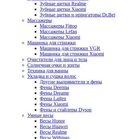
Зубные щетки Realme
Зубные щетки Xiaomi
Зубные щетки и ирригаторы Dr.Bei
Массажеры
Массажеры Fittop
Массажеры Lefan
Массажеры Xiaomi
Машинка для стрижки
Машинка для стрижки VGR
Машинка для стрижки Xiaomi
Очистители для лица и тела
Солнечная очки и зонты
Техника для ванны
Укладка и сушка волос
Другие выпрямители и фены
Фены Deerma
Фены Dreame
Фены Laifen
Фены Xiaomi
Фены и стайлеры Dyson
Умные весы
Весы Honor
Весы Huawei
Весы Realme
Весы Withings