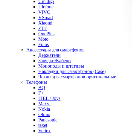
Umidigi
Ulefone
VIVO
VSmart
Xiaomi
ZTE
OnePlus
Moto
Fplus
Аксессуары для смартфонов
Держатели
Зарядки/Кабели
Моноподы и штативы
Накладки для смартфонов (Case)
Чехлы для смартфонов оригинальные
Телефоны
BQ
F+
ITEL / Joys
Maxvi
Nokia
Olmio
Panasonic
texet
Vertex