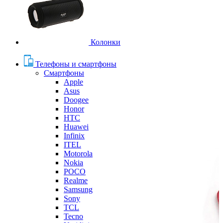
Колонки
Телефоны и смартфоны
Смартфоны
Apple
Asus
Doogee
Honor
HTC
Huawei
Infinix
ITEL
Motorola
Nokia
POCO
Realme
Samsung
Sony
TCL
Tecno