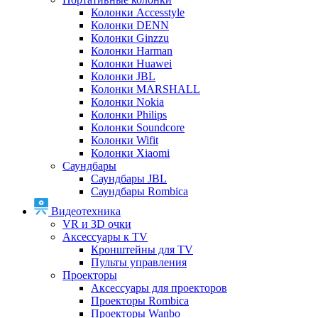
Колонки Accesstyle
Колонки DENN
Колонки Ginzzu
Колонки Harman
Колонки Huawei
Колонки JBL
Колонки MARSHALL
Колонки Nokia
Колонки Philips
Колонки Soundcore
Колонки Wifit
Колонки Xiaomi
Саундбары
Саундбары JBL
Саундбары Rombica
Видеотехника
VR и 3D очки
Аксессуары к TV
Кронштейны для TV
Пульты управления
Проекторы
Аксессуары для проекторов
Проекторы Rombica
Проекторы Wanbo