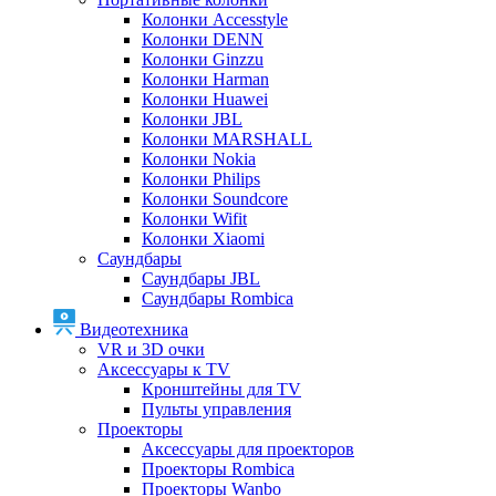
Колонки Accesstyle
Колонки DENN
Колонки Ginzzu
Колонки Harman
Колонки Huawei
Колонки JBL
Колонки MARSHALL
Колонки Nokia
Колонки Philips
Колонки Soundcore
Колонки Wifit
Колонки Xiaomi
Саундбары
Саундбары JBL
Саундбары Rombica
Видеотехника
VR и 3D очки
Аксессуары к TV
Кронштейны для TV
Пульты управления
Проекторы
Аксессуары для проекторов
Проекторы Rombica
Проекторы Wanbo