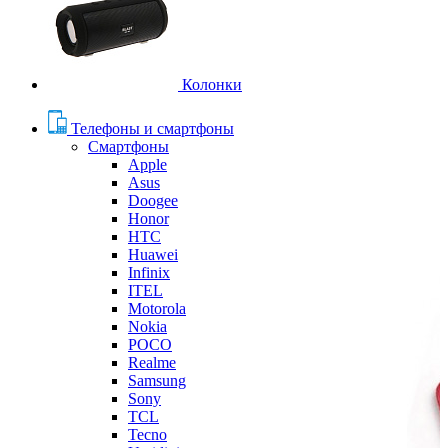
Колонки
Телефоны и смартфоны
Смартфоны
Apple
Asus
Doogee
Honor
HTC
Huawei
Infinix
ITEL
Motorola
Nokia
POCO
Realme
Samsung
Sony
TCL
Tecno