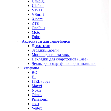
Umidigi
Ulefone
VIVO
VSmart
Xiaomi
ZTE
OnePlus
Moto
Fplus
Аксессуары для смартфонов
Держатели
Зарядки/Кабели
Моноподы и штативы
Накладки для смартфонов (Case)
Чехлы для смартфонов оригинальные
Телефоны
BQ
F+
ITEL / Joys
Maxvi
Nokia
Olmio
Panasonic
texet
Vertex