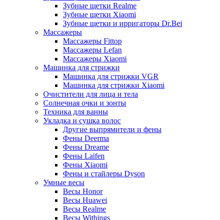
Зубные щетки Realme
Зубные щетки Xiaomi
Зубные щетки и ирригаторы Dr.Bei
Массажеры
Массажеры Fittop
Массажеры Lefan
Массажеры Xiaomi
Машинка для стрижки
Машинка для стрижки VGR
Машинка для стрижки Xiaomi
Очистители для лица и тела
Солнечная очки и зонты
Техника для ванны
Укладка и сушка волос
Другие выпрямители и фены
Фены Deerma
Фены Dreame
Фены Laifen
Фены Xiaomi
Фены и стайлеры Dyson
Умные весы
Весы Honor
Весы Huawei
Весы Realme
Весы Withings